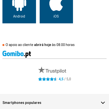
Android
iOS
O apoio ao cliente
abrirá hoje
às
08.00 horas
Avaliações de lojas externas
4.5 estrelas
4,5
/ 5,0
Smartphones populares