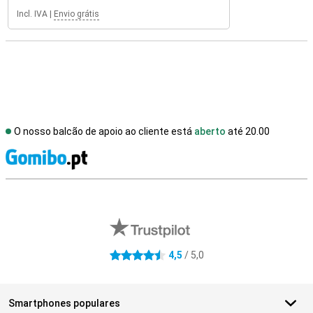
Incl. IVA
|
Envio grátis
O nosso balcão de apoio ao cliente está
aberto
até 20.00
R
Avaliações de lojas externas
4,5
/ 5,0
4.5 estrelas
Smartphones populares