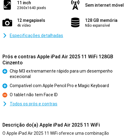
11 inch
Sem internet móvel
2360x1640 pixels
12 megapixels
128 GB memória
4k vídeo
Não expansível
Especificações detalhadas
Prós e contras Apple iPad Air 2025 11 WiFi 128GB
Cinzento
Chip M3 extremamente rápido para um desempenho
excecional
Prós
Compatível com Apple Pencil Pro e Magic Keyboard
Prós
O tablet não tem Face ID
Contras
Todos os prós e contras
Descrição do(a) Apple iPad Air 2025 11 WiFi
O Apple iPad Air 2025 11 WiFi oferece uma combinação