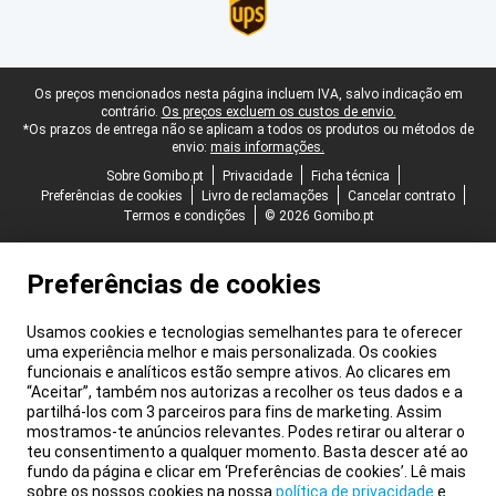
Rodapé legal
Os preços mencionados nesta página incluem IVA, salvo indicação em
contrário.
Os preços excluem os custos de envio.
*Os prazos de entrega não se aplicam a todos os produtos ou métodos de
envio:
mais informações.
Sobre Gomibo.pt
Privacidade
Ficha técnica
Preferências de cookies
Livro de reclamações
Cancelar contrato
Termos e condições
© 2026 Gomibo.pt
Preferências de cookies
Usamos cookies e tecnologias semelhantes para te oferecer
uma experiência melhor e mais personalizada. Os cookies
funcionais e analíticos estão sempre ativos. Ao clicares em
“Aceitar”, também nos autorizas a recolher os teus dados e a
partilhá-los com 3 parceiros para fins de marketing. Assim
mostramos-te anúncios relevantes. Podes retirar ou alterar o
teu consentimento a qualquer momento. Basta descer até ao
fundo da página e clicar em ‘Preferências de cookies’. Lê mais
sobre os nossos cookies na nossa
política de privacidade
e