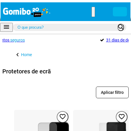
entos
seguros
31 dias de d
Home
Protetores de ecrã
Aplicar filtro