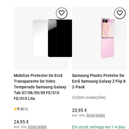
Mobilize Protector De Ecrã
Samsung Plastic Protetor De
Transparente De Vidro
Ecrã Samsung Galaxy Z Flip 8
Temperado Samsung Galaxy
2-Pack
Tab S7/S8/S9/S9 FE/S10
(Sem avaliações)
FE/S10 Lite
9.6
(4)
20,95 €
Incl. IVA
,
Envio grátis
24,95 €
Em stock: entrega em 1-4 dias
Incl. IVA
,
Envio grátis