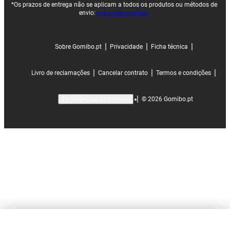
*Os prazos de entrega não se aplicam a todos os produtos ou métodos de
envio:
mais informações.
|
|
|
Sobre Gomibo.pt
Privacidade
Ficha técnica
|
|
|
Livro de reclamações
Cancelar contrato
Termos e condições
|
©
2026
Gomibo.pt
Preferências de cookies