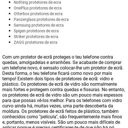
Nothing protetores de ecra
OnePlus protetores de ecra
Otterbox protetores de ecra
Panzerglass protetores de ecra
Samsung protetores de ecra
Spigen protetores de ecra
Striker protetores de ecra
ZAGG protetores de ecra
Com um protetor de ecrã proteges o teu telefone contra
quedas, amolgadelas e arranhões. Se acabaste de comprar
um telefone novo, é sensato colocar-lhe um protetor de ecrã.
Desta forma, o teu telefone ficará como novo por mais
tempo! Existem dois tipos de protetores de ecrã: vidro e
plástico. Os protetores de ecrã de vidro são normalmente
mais fortes e protegem contra quedas e fissuras. No entanto,
os protetores de ecrã de vidro são um pouco mais espessos
para que possas vê-los melhor. Para os telefones com vidro
curvo ainda há, muitas vezes, uma parte descoberta da
moldura. Os protetores de ecrã feitos de plástico, também
conhecidos como "película", são frequentemente mais finos
e, portanto, menos visíveis. São um pouco mais difíceis de
aplicar porque é preciso certificares-te de que não há pó