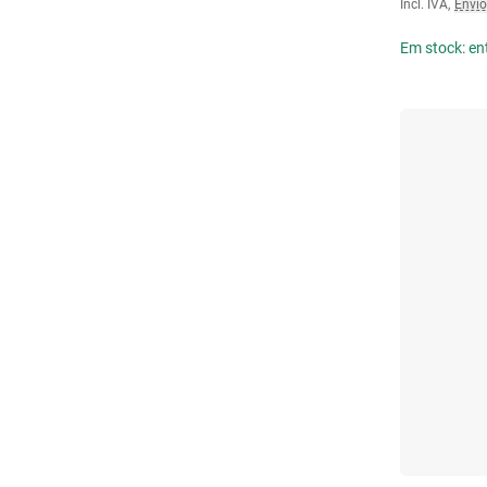
Incl. IVA
,
Envio
Em stock: en