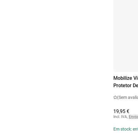
Mobilize V
Protetor D
(Sem avali
19,95 €
Incl. IVA
,
Envio
Em stock: en