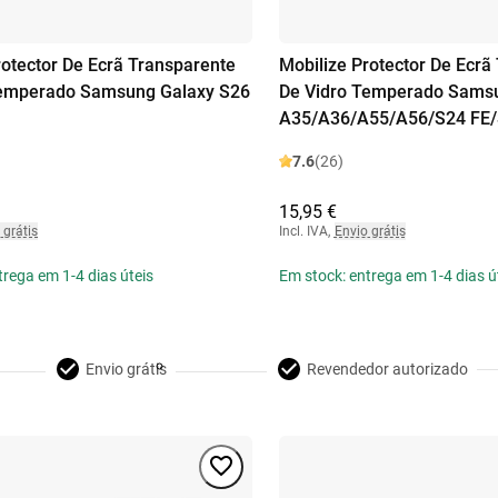
rotector De Ecrã Transparente
Mobilize Protector De Ecrã
Temperado Samsung Galaxy S26
De Vidro Temperado Sams
A35/A36/A55/A56/S24 FE/
7.6
(26)
15,95 €
 grátis
Incl. IVA
,
Envio grátis
trega em 1-4 dias úteis
Em stock: entrega em 1-4 dias ú
Envio grátis
Revendedor autorizado