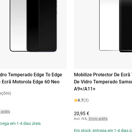
idro Temperado Edge To Edge
Mobilize Protector De Ecrã
e Ecrã Motorola Edge 60 Neo
De Vidro Temperado Samsu
A9+/A11+
ações)
4.7
(3)
 grátis
20,95 €
Incl. IVA
,
Envio grátis
trega em 1-4 dias úteis
Em stock: entrega em 1-4 dias ú