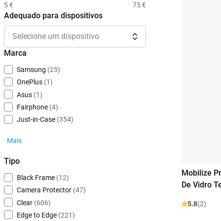
5 €
75 €
Adequado para dispositivos
Selecione um dispositivo
Marca
Samsung
(25)
OnePlus
(1)
Asus
(1)
Fairphone
(4)
Just-in-Case
(354)
Mais
Tipo
Mobilize P
Black Frame
(12)
De Vidro 
Camera Protector
(47)
Clear
(606)
5.8
(2)
Edge to Edge
(221)