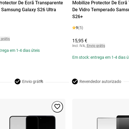
otector De Ecrã Transparente
Mobilize Protector De Ecrã
o Samsung Galaxy S26 Ultra
De Vidro Temperado Sams
S26+
9
(5)
 grátis
15,95 €
Incl. IVA
,
Envio grátis
trega em 1-4 dias úteis
Em stock: entrega em 1-4 dias ú
Envio grátis
Revendedor autorizado