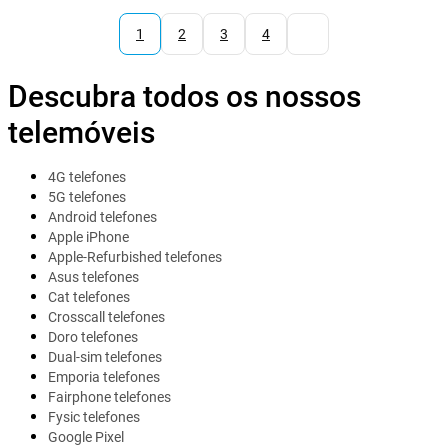
1
2
3
4
Descubra todos os nossos
telemóveis
4G telefones
5G telefones
Android telefones
Apple iPhone
Apple-Refurbished telefones
Asus telefones
Cat telefones
Crosscall telefones
Doro telefones
Dual-sim telefones
Emporia telefones
Fairphone telefones
Fysic telefones
Google Pixel