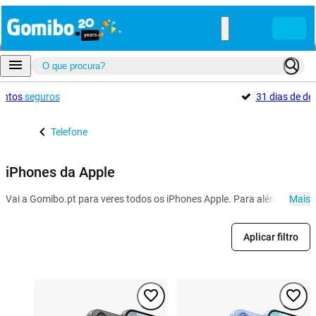
entos
seguros
31 dias de d
Telefone
iPhones da Apple
Vai a Gomibo.pt para veres todos os iPhones Apple. Para além dos mod
Mais
Aplicar filtro