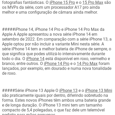
fotografias fantásticas. O
iPhone 15 Pro
e o
15 Pro Max
são
os MVPs da série, com um processador A17 pro ainda
melhor e uma configuração de câmara ainda melhor.
#####iPhone 14, iPhone 14 Pro e iPhone 14 Pro Max da
Apple A Apple apresentou a nova série iPhone 14 em
setembro de 2022. Em comparação com a série iPhone 13, a
Apple optou por não incluir a variante Mini nesta série. A
série iPhone 14 tem a melhor bateria de iPhone de sempre, o
que significa que podes utilizá-lo intensivamente durante
todo o dia. O
iPhone 14
está disponível em roxo, vermelho e
branco, entre outros. O
iPhone 14 Pro
e o
14 Pro Max
foram
lançados, por exemplo, em dourado e numa nova tonalidade
de roxo.
#####Série iPhone 13 Apple O
iPhone 13
e o
iPhone 13 Mini
são praticamente iguais por dentro, diferindo sobretudo na
forma. Estes novos iPhones têm ambos uma bateria grande
e de longa duração. O iPhone 13 mini tem um tamanho
compacto de 5,4 polegadas, o que faz dele um telemóvel
perfeito para mãos pequenas.