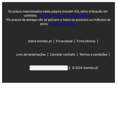
Os preços mencionados nesta página incluem IVA, salvo indicação em
contrário.
Os preços excluem os custos de envio.
*Os prazos de entrega não se aplicam a todos os produtos ou métodos de
envio:
mais informações.
|
|
|
Sobre Gomibo.pt
Privacidade
Ficha técnica
|
|
|
Livro de reclamações
Cancelar contrato
Termos e condições
|
©
2026
Gomibo.pt
Preferências de cookies