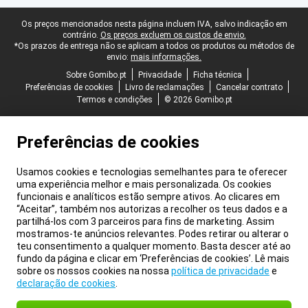
Rodapé legal
Os preços mencionados nesta página incluem IVA, salvo indicação em
contrário.
Os preços excluem os custos de envio.
*Os prazos de entrega não se aplicam a todos os produtos ou métodos de
envio:
mais informações.
Sobre Gomibo.pt
Privacidade
Ficha técnica
Preferências de cookies
Livro de reclamações
Cancelar contrato
Termos e condições
© 2026 Gomibo.pt
Preferências de cookies
Usamos cookies e tecnologias semelhantes para te oferecer
uma experiência melhor e mais personalizada. Os cookies
funcionais e analíticos estão sempre ativos. Ao clicares em
“Aceitar”, também nos autorizas a recolher os teus dados e a
partilhá-los com 3 parceiros para fins de marketing. Assim
mostramos-te anúncios relevantes. Podes retirar ou alterar o
teu consentimento a qualquer momento. Basta descer até ao
fundo da página e clicar em ‘Preferências de cookies’. Lê mais
sobre os nossos cookies na nossa
política de privacidade
e
declaração de cookies
.