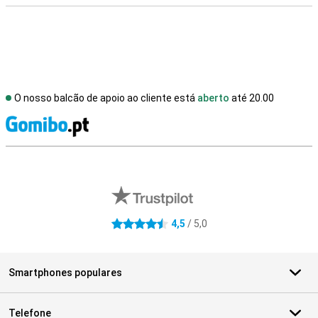
O nosso balcão de apoio ao cliente está
aberto
até 20.00
R
Avaliações de lojas externas
4,5
/ 5,0
4.5 estrelas
Smartphones populares
Telefone