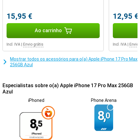
Inteligência da Apple
15,95 €
12,95 €
O iPhone 17 Pro Max funciona com o Apple Intelligence, o sistema
de inteligência pessoal que o apoia nas suas tarefas diárias. Ajuda-
Ao carrinho
o a escrever textos, a organizar fotografias e a criar memórias,
mantendo a sua privacidade totalmente protegida. O Apple
Intelligence utiliza processamento local e funciona com energia
Incl. IVA
|
Envio grátis
Incl. IVA
|
Envio 
100% renovável.
Mostrar todos os acessórios para o(a) Apple iPhone 17 Pro Max
256GB Azul
Especialistas sobre o(a) Apple iPhone 17 Pro Max 256GB
Azul
iPhoned
Phone Arena
8,
0
8,
5