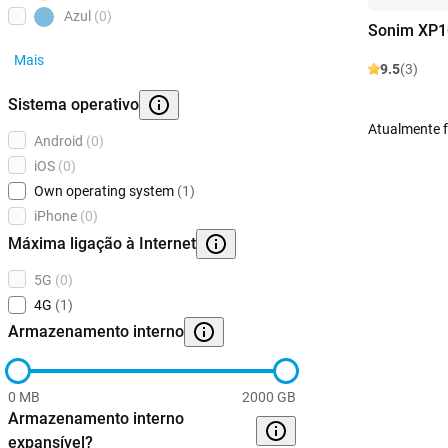
Azul
(0)
Sonim XP1
Mais
9.5
(3)
Sistema operativo
Atualmente f
Android
(0)
iOS
(0)
Own operating system
(1)
iPhone
(0)
Máxima ligação à Internet
5G
(0)
4G
(1)
Armazenamento interno
0 MB
2000 GB
Armazenamento interno
expansível?