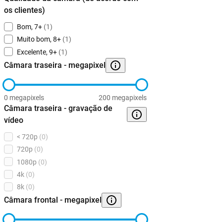
os clientes)
Bom, 7+
(1)
Muito bom, 8+
(1)
Excelente, 9+
(1)
Câmara traseira - megapixel
0 megapixels
200 megapixels
Câmara traseira - gravação de
vídeo
< 720p
(0)
720p
(0)
1080p
(0)
4k
(0)
8k
(0)
Câmara frontal - megapixel