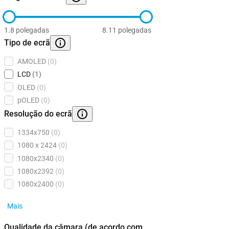
1.8 polegadas
8.11 polegadas
Tipo de ecrã
AMOLED
(0)
LCD
(1)
OLED
(0)
pOLED
(0)
Resolução do ecrã
1334x750
(0)
1080 x 2424
(0)
1080x2340
(0)
1080x2392
(0)
1080x2400
(0)
Mais
Qualidade da câmara (de acordo com