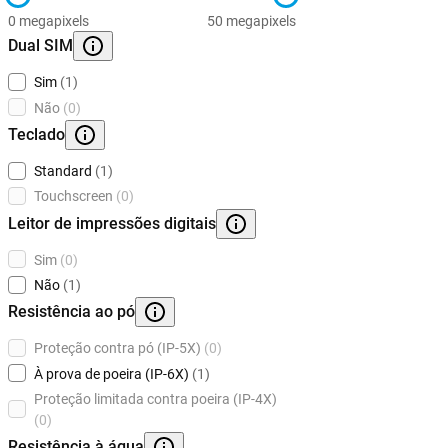
0 megapixels
50 megapixels
Dual SIM
Sim
(1)
Não
(0)
Teclado
Standard
(1)
Touchscreen
(0)
Leitor de impressões digitais
Sim
(0)
Não
(1)
Resistência ao pó
Proteção contra pó (IP-5X)
(0)
À prova de poeira (IP-6X)
(1)
Proteção limitada contra poeira (IP-4X)
(0)
Resistência à água