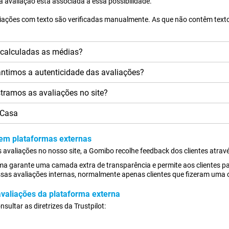
a avaliação está associada a essa possibilidade.
iações com texto são verificadas manualmente. As que não contêm tex
calculadas as médias?
ntimos a autenticidade das avaliações?
ramos as avaliações no site?
 Casa
em plataformas externas
 avaliações no nosso site, a Gomibo recolhe feedback dos clientes atrav
ma garante uma camada extra de transparência e permite aos clientes pa
as avaliações internas, normalmente apenas clientes que fizeram uma c
 avaliações da plataforma externa
sultar as diretrizes da Trustpilot: