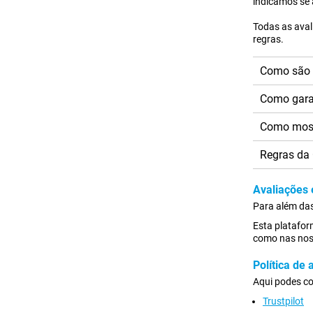
indicamos se 
Todas as aval
regras.
Como são 
Como gara
Como most
Regras da
Avaliações 
Para além das
Esta platafor
como nas noss
Política de
Aqui podes con
Trustpilot