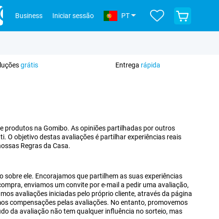
Ver
Business
Iniciar sessão
PT
o
teu
carrinho
de
compras
oluções
grátis
Entrega
rápida
 produtos na Gomibo. As opiniões partilhadas por outros
. O objetivo destas avaliações é partilhar experiências reais
 nossas Regras da Casa.
sobre ele. Encorajamos que partilhem as suas experiências
compra, enviamos um convite por e-mail a pedir uma avaliação,
mos avaliações iniciadas pelo próprio cliente, através da página
mos compensações pelas avaliações. No entanto, promovemos
údo da avaliação não tem qualquer influência no sorteio, mas