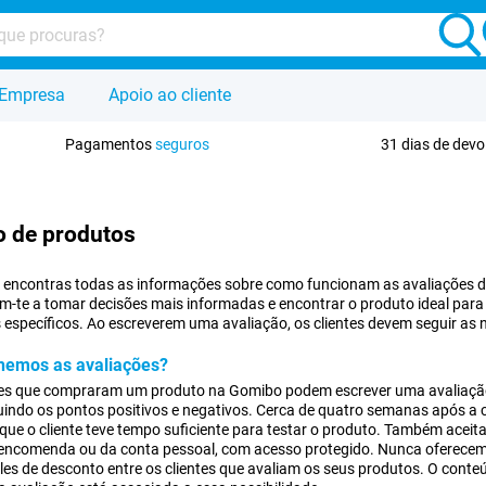
Empresa
Apoio ao cliente
Pagamentos
seguros
31 dias de dev
o de produtos
 encontras todas as informações sobre como funcionam as avaliações de
m-te a tomar decisões mais informadas e encontrar o produto ideal para ti
específicos. Ao escreverem uma avaliação, os clientes devem seguir as
hemos as avaliações?
tes que compraram um produto na Gomibo podem escrever uma avaliação 
luindo os pontos positivos e negativos. Cerca de quatro semanas após a 
 que o cliente teve tempo suficiente para testar o produto. Também aceita
 encomenda ou da conta pessoal, com acesso protegido. Nunca oferece
ales de desconto entre os clientes que avaliam os seus produtos. O conte