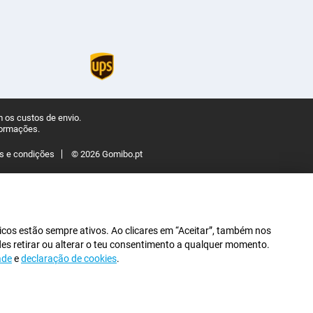
 os custos de envio.
formações.
s e condições
© 2026 Gomibo.pt
icos estão sempre ativos. Ao clicares em “Aceitar”, também nos
des retirar ou alterar o teu consentimento a qualquer momento.
ade
e
declaração de cookies
.