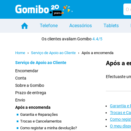
Telefone
Acessórios
Tablets
Casa
Os clientes avaliam Gomibo
4.4/5
Home
Serviço de Apoio ao Cliente
Após a encomenda
Após a 
Serviço de Apoio ao Cliente
Encomendar
Efectuaste um
Conta
Sobre a Gomibo
Prazo de entrega
Envio
Garantia e
Após a encomenda
Trocas e C
Garantia e Reparações
Como regis
Trocas e Cancelamentos
O meu dispo
Como registar a minha devolução?