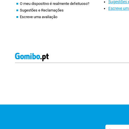
Sugestões 
O meu dispositivo é realmente defeituoso?
Escreve um
Sugestões e Reclamações
Escreve uma avaliação
Avaliações de lojas externas
O