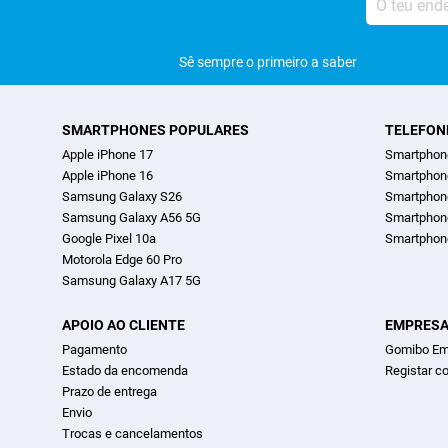
teu
endereço
de
correio
electrónico
Sê sempre o primeiro a saber
SMARTPHONES POPULARES
TELEFON
Apple iPhone 17
Smartphon
Apple iPhone 16
Smartpho
Samsung Galaxy S26
Smartphon
Samsung Galaxy A56 5G
Smartphon
Google Pixel 10a
Smartphon
Motorola Edge 60 Pro
Samsung Galaxy A17 5G
APOIO AO CLIENTE
EMPRES
Pagamento
Gomibo Em
Estado da encomenda
Registar c
Prazo de entrega
Envio
Trocas e cancelamentos