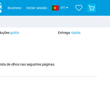
Ver
Business
Iniciar sessão
PT
o
teu
carrinho
de
compras
oluções
grátis
Entrega
rápida
sta de olhos nas seguintes páginas.