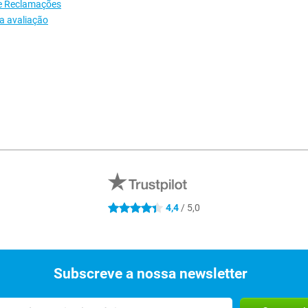
e Reclamações
a avaliação
4.4 estrelas
4,4
/ 5,0
Subscreve a nossa newsletter