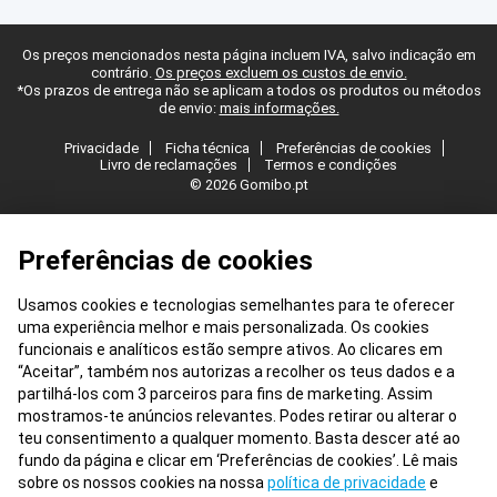
Os preços mencionados nesta página incluem IVA, salvo indicação em
contrário.
Os preços excluem os custos de envio.
*Os prazos de entrega não se aplicam a todos os produtos ou métodos
de envio:
mais informações.
Privacidade
Ficha técnica
Preferências de cookies
Livro de reclamações
Termos e condições
© 2026 Gomibo.pt
Preferências de cookies
Usamos cookies e tecnologias semelhantes para te oferecer
uma experiência melhor e mais personalizada. Os cookies
funcionais e analíticos estão sempre ativos. Ao clicares em
“Aceitar”, também nos autorizas a recolher os teus dados e a
partilhá-los com 3 parceiros para fins de marketing. Assim
mostramos-te anúncios relevantes. Podes retirar ou alterar o
teu consentimento a qualquer momento. Basta descer até ao
fundo da página e clicar em ‘Preferências de cookies’. Lê mais
sobre os nossos cookies na nossa
política de privacidade
e