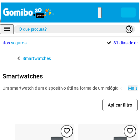
entos
seguros
31 dias de d
Smartwatches
Smartwatches
Um smartwatch é um dispositivo útil na forma de um relógio, que se l
Mais
Aplicar filtro