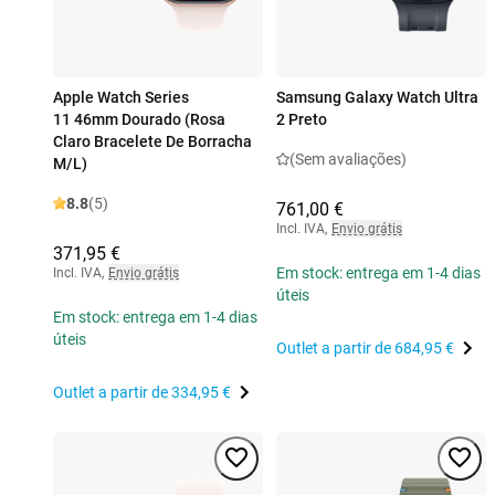
Apple Watch Series
Samsung Galaxy Watch Ultra
11 46mm Dourado (Rosa
2 Preto
Claro Bracelete De Borracha
(Sem avaliações)
M/L)
8.8
(5)
761,00 €
Incl. IVA
,
Envio grátis
371,95 €
Em stock: entrega em 1-4 dias
Incl. IVA
,
Envio grátis
úteis
Em stock: entrega em 1-4 dias
úteis
Outlet a partir de
684,95 €
Outlet a partir de
334,95 €