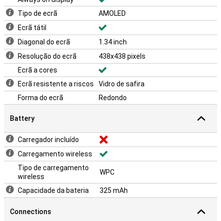
Tipo de ecrã
AMOLED
Ecrã tátil
Diagonal do ecrã
1.34 inch
Resolução do ecrã
438x438 pixels
Ecrã a cores
Ecrã resistente a riscos
Vidro de safira
Forma do ecrã
Redondo
Battery
Carregador incluído
Carregamento wireless
Tipo de carregamento
WPC
wireless
Capacidade da bateria
325 mAh
Connections