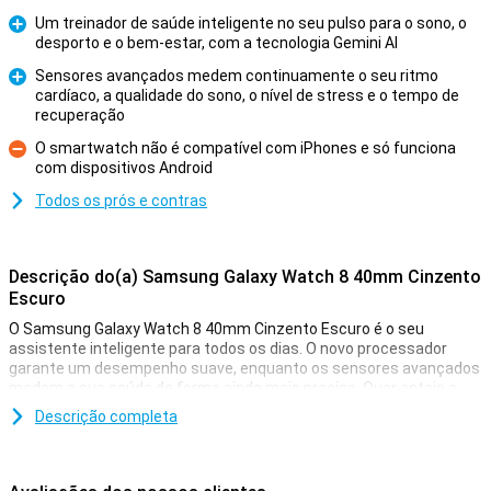
Um treinador de saúde inteligente no seu pulso para o sono, o
desporto e o bem-estar, com a tecnologia Gemini AI
Prós
Sensores avançados medem continuamente o seu ritmo
cardíaco, a qualidade do sono, o nível de stress e o tempo de
Prós
recuperação
O smartwatch não é compatível com iPhones e só funciona
com dispositivos Android
Contras
Todos os prós e contras
Descrição do(a) Samsung Galaxy Watch 8 40mm Cinzento
Escuro
O Samsung Galaxy Watch 8 40mm Cinzento Escuro é o seu
assistente inteligente para todos os dias. O novo processador
garante um desempenho suave, enquanto os sensores avançados
medem a sua saúde de forma ainda mais precisa. Quer esteja a
fazer exercício, a trabalhar ou a relaxar, este smartwatch adapta-
Descrição completa
se sem esforço. Com o seu tamanho compacto e design elegante,
adapta-se a todos os estilos e situações.