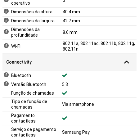
5
operativo
Dimensões da altura
40.4 mm
Dimensões da largura
42.7 mm
Dimensões da
8.6 mm
profundidade
802.11a, 802.11ac, 802.11b, 802.11g,
Wi-Fi
802.11n
Connectivity
Bluetooth
Versão Bluetooth
5.3
Função de chamadas
Tipo de função de
Via smartphone
chamadas
Pagamento
contactless
Serviço de pagamento
Samsung Pay
contactless