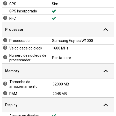
GPS
Sim
GPS incorporado
NFC
Processor
Processador
Samsung Exynos W1000
Velocidade do clock
1600 MHz
Número de núcleos de
Penta-core
processador
Memory
Tamanho do
32000 MB
armazenamento
RAM
2048 MB
Display
Always on display