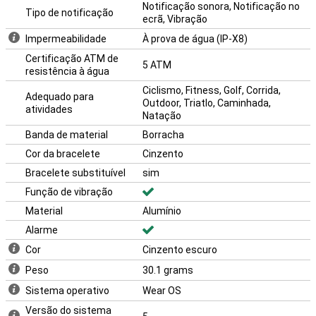
Notificação sonora, Notificação no
Tipo de notificação
ecrã, Vibração
Impermeabilidade
À prova de água (IP-X8)
Certificação ATM de
5 ATM
resistência à água
Ciclismo, Fitness, Golf, Corrida,
Adequado para
Outdoor, Triatlo, Caminhada,
atividades
Natação
Banda de material
Borracha
Cor da bracelete
Cinzento
Bracelete substituível
sim
Função de vibração
Material
Alumínio
Alarme
Cor
Cinzento escuro
Peso
30.1 grams
Sistema operativo
Wear OS
Versão do sistema