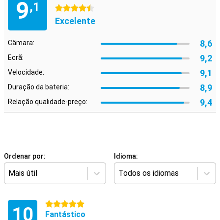
9
,1
4.5 estrelas
Excelente
8,6
Câmara:
9,2
Ecrã:
9,1
Velocidade:
8,9
Duração da bateria:
9,4
Relação qualidade-preço:
Ordenar por:
Idioma:
Mais útil
Todos os idiomas
5 estrelas
10
Fantástico