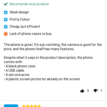
Recomendo este produto
Sleek design
Prós
Pretty Colour
Prós
Cheap, but efficient
Prós
Lack of phone cases to buy
Contras
The phone is great. It's eye-catching, the camera is good for the
price, and the phone itself has many features.
Despite what it says in the product description, the phone
comes with:
• A black phone case.
• A USB cable.
• A sim extractor.
• A plastic screen protector already on the screen.
3
1
5 estrelas