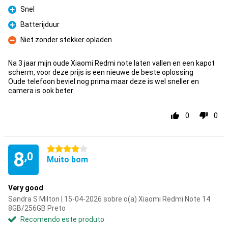
Snel
Prós
Batterijduur
Prós
Niet zonder stekker opladen
Contras
Na 3 jaar mijn oude Xiaomi Redmi note laten vallen en een kapot
scherm, voor deze prijs is een nieuwe de beste oplossing
Oude telefoon beviel nog prima maar deze is wel sneller en
camera is ook beter
0
0
4 estrelas
8
,0
Muito bom
Very good
Sandra S Milton | 15-04-2026 sobre o(a) Xiaomi Redmi Note 14
8GB/256GB Preto
Recomendo este produto