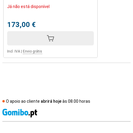
Já não está disponível
173,00 €
Incl. IVA
|
Envio grátis
O apoio ao cliente
abrirá hoje
às 08.00 horas
R
Avaliações de lojas externas