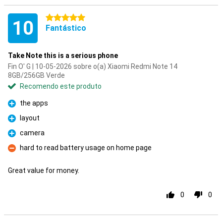
5 estrelas
10
Fantástico
Take Note this is a serious phone
Fin O' G | 10-05-2026 sobre o(a) Xiaomi Redmi Note 14
8GB/256GB Verde
Recomendo este produto
the apps
Prós
layout
Prós
camera
Prós
hard to read battery usage on home page
Contras
Great value for money.
0
0