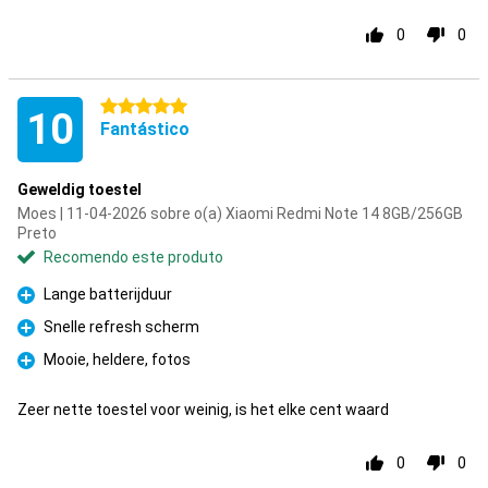
0
0
5 estrelas
10
Fantástico
Geweldig toestel
Moes | 11-04-2026 sobre o(a) Xiaomi Redmi Note 14 8GB/256GB
Preto
Recomendo este produto
Lange batterijduur
Prós
Snelle refresh scherm
Prós
Mooie, heldere, fotos
Prós
Zeer nette toestel voor weinig, is het elke cent waard
0
0