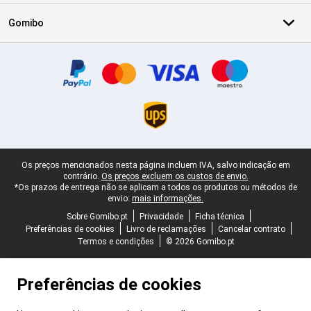
Gomibo
Certificados, métodos de pagamento, parceiros do serviço de ent
Rodapé legal
Os preços mencionados nesta página incluem IVA, salvo indicação em
contrário.
Os preços excluem os custos de envio.
*Os prazos de entrega não se aplicam a todos os produtos ou métodos de
envio:
mais informações.
Sobre Gomibo.pt
Privacidade
Ficha técnica
Preferências de cookies
Livro de reclamações
Cancelar contrato
Termos e condições
© 2026 Gomibo.pt
Preferências de cookies