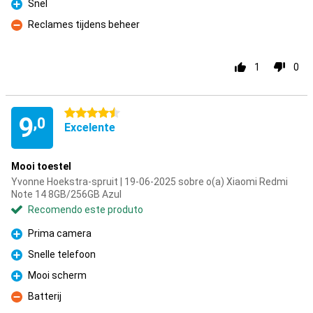
Snel
Prós
Reclames tijdens beheer
Contras
1
0
4.5 estrelas
9
,0
Excelente
Mooi toestel
Yvonne Hoekstra-spruit | 19-06-2025 sobre o(a) Xiaomi Redmi
Note 14 8GB/256GB Azul
Recomendo este produto
Prima camera
Prós
Snelle telefoon
Prós
Mooi scherm
Prós
Batterij
Contras