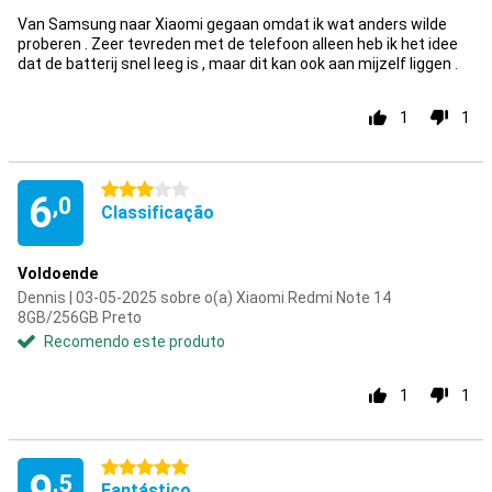
Van Samsung naar Xiaomi gegaan omdat ik wat anders wilde
proberen . Zeer tevreden met de telefoon alleen heb ik het idee
dat de batterij snel leeg is , maar dit kan ook aan mijzelf liggen .
1
1
3 estrelas
6
,0
Classificação
Voldoende
Dennis | 03-05-2025 sobre o(a) Xiaomi Redmi Note 14
8GB/256GB Preto
Recomendo este produto
1
1
5 estrelas
9
,5
Fantástico