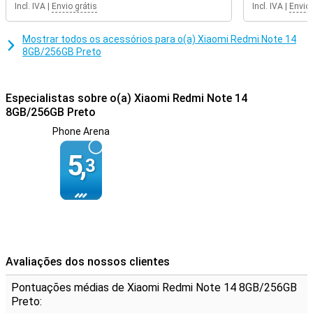
Incl. IVA
|
Envio grátis
Incl. IVA
|
Envio 
Desfrute de uma elevada qualidade de áudio graças aos
altifalantes duplos com Dolby Atmos, ou ligue os seus
auscultadores favoritos através da tomada de 3,5 mm. O sensor
Mostrar todos os acessórios para o(a) Xiaomi Redmi Note 14
de impressões digitais por baixo do ecrã e o reconhecimento facial
8GB/256GB Preto
tornam o desbloqueio do dispositivo fácil e seguro, e o suporte NFC
permite-lhe utilizar o dispositivo para efetuar pagamentos sem
contacto.
Especialistas sobre o(a) Xiaomi Redmi Note 14
8GB/256GB Preto
Phone Arena
5,
3
Avaliações dos nossos clientes
Pontuações médias de Xiaomi Redmi Note 14 8GB/256GB
Preto: