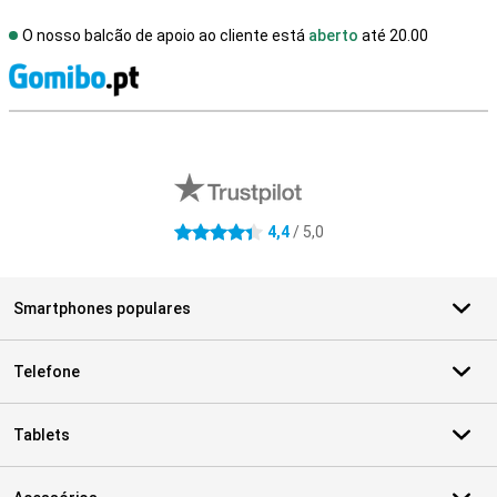
O nosso balcão de apoio ao cliente está
aberto
até 20.00
R
Avaliações de lojas externas
4,4
/ 5,0
4.4 estrelas
Smartphones populares
Telefone
Tablets