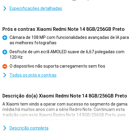
Especificações detalhadas
Prós e contras Xiaomi Redmi Note 14 8GB/256GB Preto
Câmara de 108 MP com funcionalidades avançadas de IA para
as melhores fotografias
Prós
Desfrute de um ecrã AMOLED suave de 6,67 polegadas com
120 Hz
Prós
O dispositivo não suporta carregamento sem fios
Contras
Todos os prós e contras
Descrição do(a) Xiaomi Redmi Note 14 8GB/256GB Preto
A Xiaomi tem vindo a operar com sucesso no segmento de gama
média há muitos anos com a série Redmi Note. Continuam esta
tradição com este Xiaomi Redmi Note 14 8GB/256GB Preto, pois
este é mais um dispositivo muito bom a este preço!
Com uma bela câmara de 108MP e um grande ecrã AMOLED, este
Descrição completa
dispositivo é ideal para o uso diário. Os 8 GB de memória de