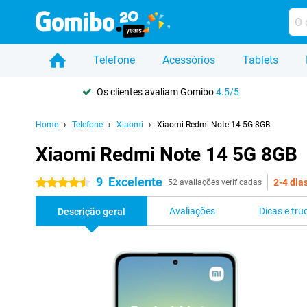
Telefone
Acessórios
Tablets
Os clientes avaliam Gomibo
4.5/5
Home
Telefone
Xiaomi
Xiaomi Redmi Note 14 5G 8GB
Xiaomi Redmi Note 14 5G 8GB
9
Excelente
2-4 dia
4.5 estrelas
52 avaliações verificadas
Avaliações
Dicas e tru
Descrição geral