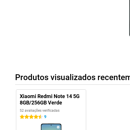
Memória de armazenamento expansível
A memória de armazenamento do telemóvel não é suficiente par
expandir a memória de armazenamento com este dispositivo at
expandir a memória até 1 TB! No entanto, a utilização de um c
telemóvel tem como contrapartida a possibilidade de utilizar u
Produtos visualizados recente
Xiaomi Redmi Note 14 5G
8GB/256GB Verde
52 avaliações verificadas
9
4.5 estrelas