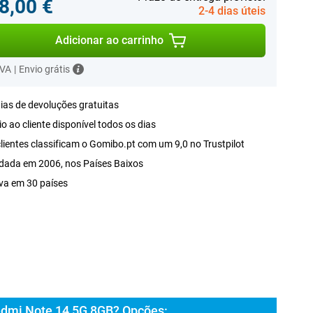
8,00 €
2-4 dias úteis
Adicionar ao carrinho
IVA
|
Envio grátis
ias de devoluções gratuitas
o ao cliente disponível todos os dias
lientes classificam o Gomibo.pt com um 9,0 no Trustpilot
dada em 2006, nos Países Baixos
va em 30 países
edmi Note 14 5G 8GB? Opções: