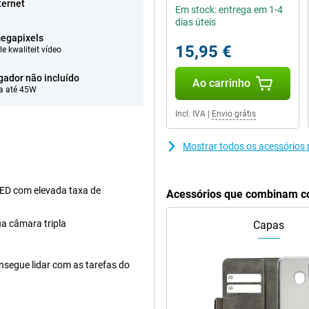
ternet
Em stock: entrega em 1-4
dias úteis
egapixels
15,95 €
e kwaliteit vídeo
gador não incluído
Ao carrinho
a até 45W
Incl. IVA
|
Envio grátis
Mostrar todos os acessórios
ED com elevada taxa de
Acessórios que combinam c
ua câmara tripla
Capas
segue lidar com as tarefas do