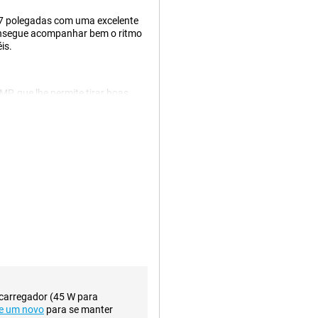
,67 polegadas com uma excelente
consegue acompanhar bem o ritmo
is.
P, que lhe permite tirar boas
e trás. A lente principal tem uma
rafias. Esta câmara é utilizada
ada! Encontramos também um
 e uma objetiva macro de 2
grafias de um ângulo mais amplo
sitivo vem com algumas
ste do fundo de uma fotografia.
ografias num instante.
nda-se um ecrã AMOLED de grandes
contrastes de cor. Além disso,
 120Hz, fazendo com que as
 carregador (45 W para
00 nits também é completamente
e um novo
para se manter
solar intensa.