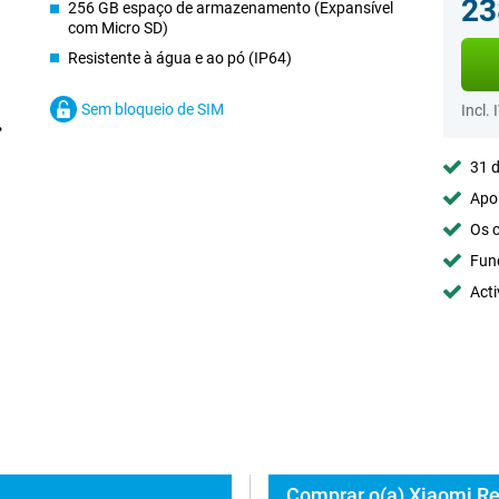
23
256 GB espaço de armazenamento (Expansível
com Micro SD)
Resistente à água e ao pó (IP64)
Sem bloqueio de SIM
Incl. 
31 d
Apoi
Os c
Fun
Acti
Comprar o(a) Xiaomi R