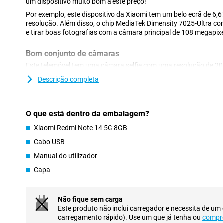
um dispositivo muito bom a este preço!
Por exemplo, este dispositivo da Xiaomi tem um belo ecrã de 6
resolução. Além disso, o chip MediaTek Dimensity 7025-Ultra 
e tirar boas fotografias com a câmara principal de 108 megapixé
Bom conjunto de câmaras
Este telemóvel tem uma câmara selfie com uma resolução de 20M
selfies. Tem também um total de três lentes de câmara na parte d
Descrição completa
resolução de 108 megapixéis, o que significa que tira boas fotog
para todas as fotografias normais e, por isso, é a mais utiliz
sensor ultra grande angular com uma resolução de 8 megapixéis
megapixéis. Graças a estas objectivas, também pode tirar foto
O que está dentro da embalagem?
ou fotografias que captam muitos detalhes.
Xiaomi Redmi Note 14 5G 8GB
Para tornar as suas fotografias ainda mais bonitas, este dispo
funcionalidades úteis de IA. Por exemplo, o AI Sky facilita o aju
Cabo USB
Com o AI Erase, pode remover pessoas ou objectos das suas fot
Manual do utilizador
Capa
Ecrã bonito
Se vê muitos filmes ou utiliza jogos no seu telemóvel, recome
dimensões. Este tipo de ecrã garante uma imagem suave e bons 
Não fique sem carga
este Xiaomi Redmi Note 14 5G tem uma taxa de atualização de
Este produto não inclui carregador e necessita de um
imagens e animações pareçam suaves. O pico de brilho de 2.1
carregamento rápido). Use um que já tenha ou
compr
bom. Com isto, pode simplesmente ler o seu ecrã mesmo sob luz 