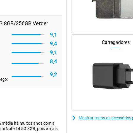
5G 8GB/256GB Verde:
9,1
Carregadores
9,4
9,1
8,4
9,2
reço:
Mostrar todos os acessórios
a média há muitos anos com a
mi Note 14 5G 8GB, pois é mais