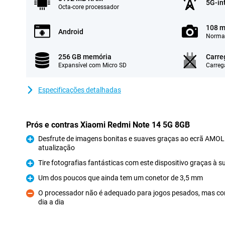
5G-in
Octa-core processador
108 m
Android
Normal
256 GB memória
Carre
Expansível com Micro SD
Carreg
Especificações detalhadas
Prós e contras Xiaomi Redmi Note 14 5G 8GB
Desfrute de imagens bonitas e suaves graças ao ecrã AMOL
atualização
Prós
Tire fotografias fantásticas com este dispositivo graças à s
Prós
Um dos poucos que ainda tem um conetor de 3,5 mm
Prós
O processador não é adequado para jogos pesados, mas con
dia a dia
Contras