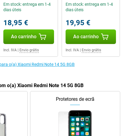
Em stock: entrega em 1-4
Em stock: entrega em 1-4
dias úteis
dias úteis
18,95 €
19,95 €
Ao carrinho
Ao carrinho
Incl. IVA
|
Envio grátis
Incl. IVA
|
Envio grátis
 para o(a) Xiaomi Redmi Note 14 5G 8GB
om o(a) Xiaomi Redmi Note 14 5G 8GB
Protetores de ecrã