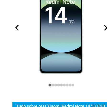
Tudo sobre o(a) Xiaomi Redmi Note 14 5G 8GB