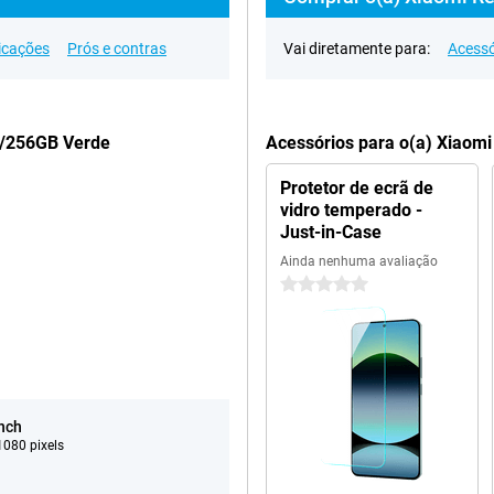
icações
Prós e contras
Vai diretamente para:
Acessó
B/256GB Verde
Acessórios para o(a) Xiaom
Protetor de ecrã de
vidro temperado -
Just-in-Case
Ainda nenhuma avaliação
0 estrelas
inch
080 pixels