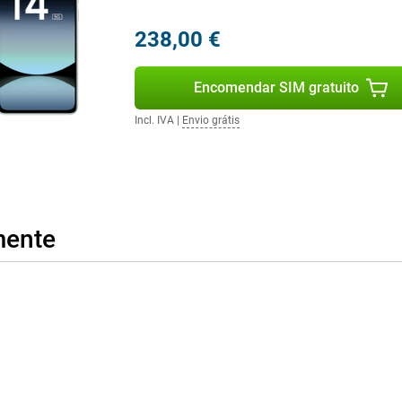
238,00 €
a si? Então pode facilmente
ravés de um cartão MicroSD. Pode
artão de memória com este
m segundo cartão SIM.
Encomendar SIM gratuito
Incl. IVA
|
Envio grátis
mente