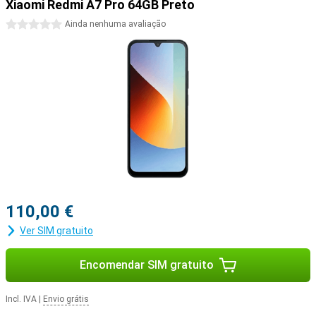
Xiaomi Redmi A7 Pro 64GB Preto
Também pode gerar imagens e obter informações rapidamente.
Assim, o seu smartphone torna-se não só um dispositivo, mas
0 estrelas
Ainda nenhuma avaliação
também um assistente inteligente no seu bolso.
110,00 €
Ver SIM gratuito
Encomendar SIM gratuito
Incl. IVA
|
Envio grátis