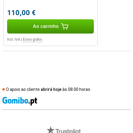
110,00 €
Ao carrinho
Incl. IVA
|
Envio grátis
O apoio ao cliente
abrirá hoje
às 08.00 horas
R
Avaliações de lojas externas