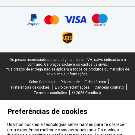
Certificados, métodos de pagamento, parceiros do serviço de ent
Rodapé legal
Os preços mencionados nesta página incluem IVA, salvo indicação em
contrário.
Os preços excluem os custos de envio.
*Os prazos de entrega não se aplicam a todos os produtos ou métodos de
envio:
mais informações.
Sobre Gomibo.pt
Privacidade
Ficha técnica
Preferências de cookies
Livro de reclamações
Cancelar contrato
Termos e condições
© 2026 Gomibo.pt
Preferências de cookies
Usamos cookies e tecnologias semelhantes para te oferecer
uma experiência melhor e mais personalizada. Os cookies