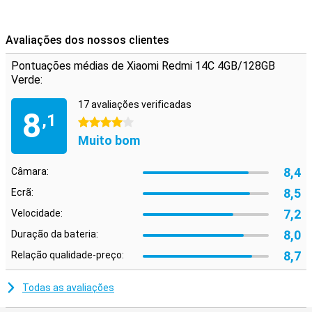
trabalho e a vida privada separados.
Avaliações dos nossos clientes
Pontuações médias de Xiaomi Redmi 14C 4GB/128GB
Verde:
17 avaliações verificadas
8
,1
4 estrelas
Muito bom
8,4
Câmara:
8,5
Ecrã:
7,2
Velocidade:
8,0
Duração da bateria:
8,7
Relação qualidade-preço:
Todas as avaliações