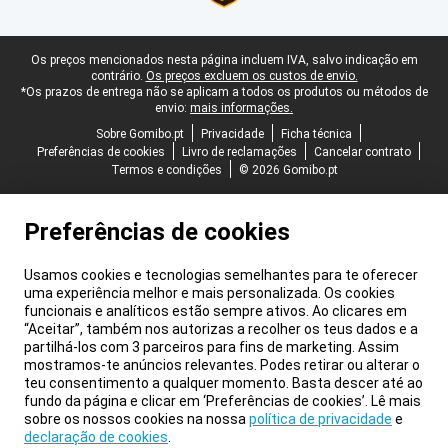
Rodapé legal
Os preços mencionados nesta página incluem IVA, salvo indicação em
contrário.
Os preços excluem os custos de envio.
*Os prazos de entrega não se aplicam a todos os produtos ou métodos de
envio:
mais informações.
Sobre Gomibo.pt
Privacidade
Ficha técnica
Preferências de cookies
Livro de reclamações
Cancelar contrato
Termos e condições
© 2026 Gomibo.pt
Preferências de cookies
Usamos cookies e tecnologias semelhantes para te oferecer
uma experiência melhor e mais personalizada. Os cookies
funcionais e analíticos estão sempre ativos. Ao clicares em
“Aceitar”, também nos autorizas a recolher os teus dados e a
partilhá-los com 3 parceiros para fins de marketing. Assim
mostramos-te anúncios relevantes. Podes retirar ou alterar o
teu consentimento a qualquer momento. Basta descer até ao
fundo da página e clicar em ‘Preferências de cookies’. Lê mais
sobre os nossos cookies na nossa
política de privacidade
e
declaração de cookies
.