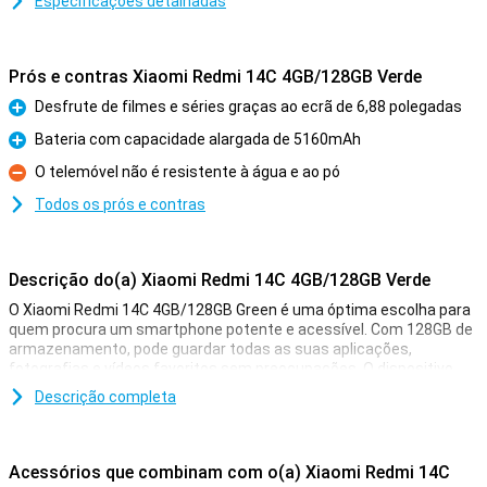
Especificações detalhadas
Prós e contras Xiaomi Redmi 14C 4GB/128GB Verde
Desfrute de filmes e séries graças ao ecrã de 6,88 polegadas
Prós
Bateria com capacidade alargada de 5160mAh
Prós
O telemóvel não é resistente à água e ao pó
Contras
Todos os prós e contras
Descrição do(a) Xiaomi Redmi 14C 4GB/128GB Verde
O Xiaomi Redmi 14C 4GB/128GB Green é uma óptima escolha para
quem procura um smartphone potente e acessível. Com 128GB de
armazenamento, pode guardar todas as suas aplicações,
fotografias e vídeos favoritos sem preocupações. O dispositivo
também tem 4 GB de RAM, o que garante um desempenho rápido e
Descrição completa
suave, mesmo quando utiliza várias aplicações ao mesmo tempo.
O ecrã de 6,88 polegadas mostra tudo de forma nítida e clara e,
com a bateria de 5160mAh, não terá de se preocupar com a falta
de energia a meio do dia.
Acessórios que combinam com o(a) Xiaomi Redmi 14C