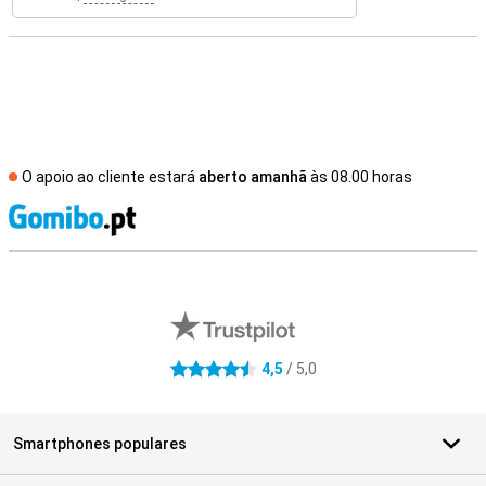
O apoio ao cliente estará
aberto amanhã
às 08.00 horas
R
Avaliações de lojas externas
4,5
/ 5,0
4.5 estrelas
Smartphones populares