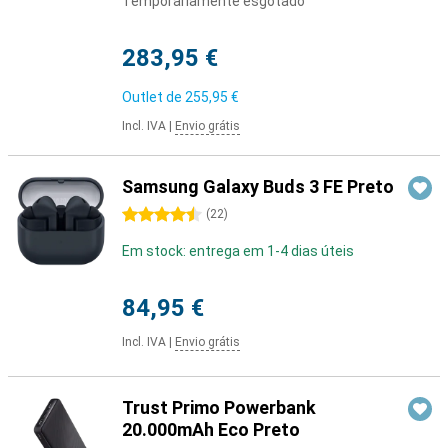
Temporariamente esgotado
283,95 €
Outlet de
255,95 €
Incl. IVA
|
Envio grátis
Samsung Galaxy Buds 3 FE Preto
4.5 estrelas
(
22
)
Em stock: entrega em 1-4 dias úteis
84,95 €
Incl. IVA
|
Envio grátis
Trust Primo Powerbank
20.000mAh Eco Preto