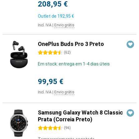
208,95 €
Outlet de
192,95 €
Incl. IVA
|
Envio grátis
OnePlus Buds Pro 3 Preto
4.5 estrelas
(
62
)
Em stock: entrega em 1-4 dias úteis
99,95 €
Incl. IVA
|
Envio grátis
Samsung Galaxy Watch 8 Classic
Prata (Correia Preto)
4.5 estrelas
(
96
)