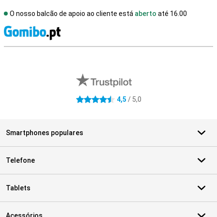
O nosso balcão de apoio ao cliente está
aberto
até 16.00
R
Avaliações de lojas externas
4,5
/ 5,0
4.5 estrelas
Smartphones populares
Telefone
Tablets
Acessórios