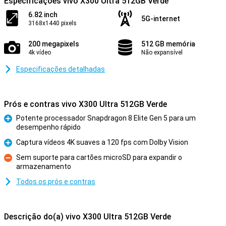
Especificações vivo X300 Ultra 512GB Verde
6.82 inch
5G-internet
3168x1440 pixels
200 megapixels
512 GB memória
4k vídeo
Não expansível
Especificações detalhadas
Prós e contras vivo X300 Ultra 512GB Verde
Potente processador Snapdragon 8 Elite Gen 5 para um
desempenho rápido
Prós
Captura vídeos 4K suaves a 120 fps com Dolby Vision
Prós
Sem suporte para cartões microSD para expandir o
armazenamento
Contras
Todos os prós e contras
Descrição do(a) vivo X300 Ultra 512GB Verde