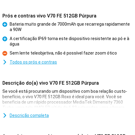
Prós e contras vivo V70 FE 512GB Púrpura
Bateria muito grande de 7000mAh que recarrega rapidamente
a 90W
Prós
A certificação IP69 torna este dispositivo resistente ao pó e à
água
Prós
Sem lente teleobjetiva, não é possível fazer zoom ótico
Contras
Todos os prós e contras
Descrição do(a) vivo V70 FE 512GB Púrpura
Se você está procurando um dispositivo com boa relação custo-
benefício, o vivo V70 FE 512GB Roxo é ideal para você. Você se
beneficia de um rápido processador MediaTek Dimensity 7360
Turbo, uma tela AMOLED nítida de 6,83 polegadas, uma câmera
nítida de 200MP e uma grande bateria de 7000mAh. Também
Descrição completa
obtém conetividade 5G, funcionalidades inteligentes de IA e um
design elegante.