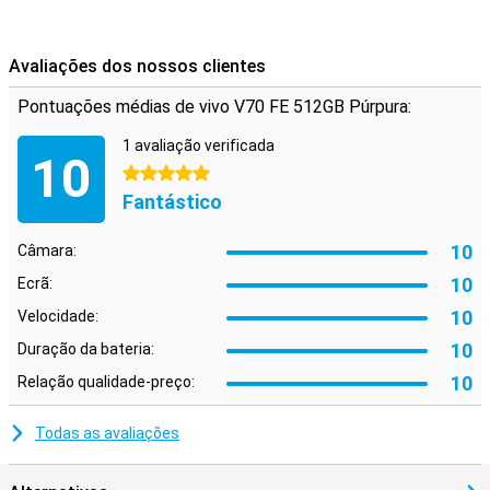
atualizado. Assim, tem um smartphone à prova de futuro em sua
casa.
Avaliações dos nossos clientes
Pontuações médias de vivo V70 FE 512GB Púrpura:
1 avaliação verificada
10
5 estrelas
Fantástico
10
Câmara:
10
Ecrã:
10
Velocidade:
10
Duração da bateria:
10
Relação qualidade-preço:
Todas as avaliações