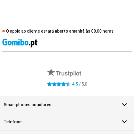
O apoio ao cliente estará
aberto amanhã
às 08.00 horas
R
Avaliações de lojas externas
4,5
/ 5,0
4.5 estrelas
Smartphones populares
Telefone