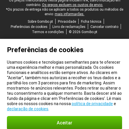
Rodapé legal
Os preços mencionados nesta página incluem IVA, salvo indicação em
contrário.
Os preços excluem os custos de envio.
*Os prazos de entrega não se aplicam a todos os produtos ou métodos de
envio:
mais informações.
Sobre Gomibo.pt
Privacidade
Ficha técnica
Preferências de cookies
Livro de reclamações
Cancelar contrato
Termos e condições
© 2026 Gomibo.pt
Preferências de cookies
Usamos cookies e tecnologias semelhantes para te oferecer
uma experiência melhor e mais personalizada. Os cookies
funcionais e analíticos estão sempre ativos. Ao clicares em
“Aceitar”, também nos autorizas a recolher os teus dados e a
partilhá-los com 3 parceiros para fins de marketing. Assim
mostramos-te anúncios relevantes. Podes retirar ou alterar o
teu consentimento a qualquer momento. Basta descer até ao
fundo da página e clicar em ‘Preferências de cookies’. Lê mais
sobre os nossos cookies na nossa
política de privacidade
e
declaração de cookies
.
Aceitar