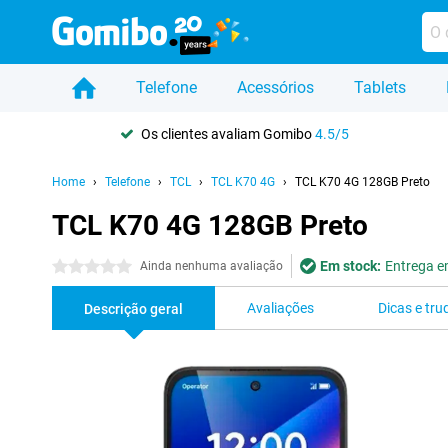
Telefone
Acessórios
Tablets
Os clientes avaliam Gomibo
4.5/5
Home
Telefone
TCL
TCL K70 4G
TCL K70 4G 128GB Preto
TCL K70 4G 128GB Preto
Em stock:
Entrega em
0 estrelas
Ainda nenhuma avaliação
Avaliações
Dicas e tru
Descrição geral