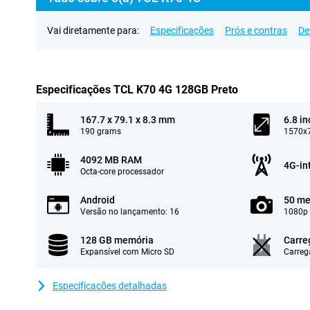
Vai diretamente para:
Especificações
Prós e contras
De
Especificações TCL K70 4G 128GB Preto
167.7 x 79.1 x 8.3 mm
6.8 in
190 grams
1570x7
4092 MB RAM
4G-in
Octa-core processador
Android
50 me
Versão no lançamento: 16
1080p 
128 GB memória
Carre
Expansível com Micro SD
Carreg
Especificações detalhadas