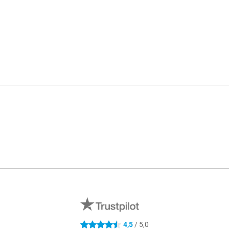
R
4,5
/ 5,0
4.5 estrelas