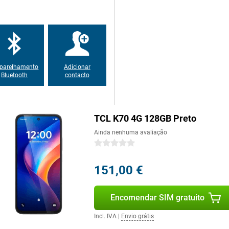
ar um longo dia com uma
izar aplicações sem estar
 mais intensiva, será necessário
lida. A combinação do tamanho da
Isto torna o dispositivo prático
 funcionar sem grande atenção.
parelhamento
Adicionar
Bluetooth
contacto
 o seu TCL K70 4G 128GB Preto.
conveniente em viagem ou na loja.
encontrar o que precisa. A
 smartphone adequado para um
TCL K70 4G 128GB Preto
m definições complicadas, o que
.
Ainda nenhuma avaliação
0 estrelas
151,00 €
Encomendar SIM gratuito
Incl. IVA
|
Envio grátis