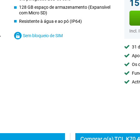
15
128 GB espaço de armazenamento (Expansível
com Micro SD)
Resistente à água e ao pó (IP64)
Incl. 
Sem bloqueio de SIM
31 d
Apoi
Os c
Fun
Acti
Comprar o(a) TCL K70 