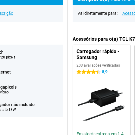
scrição
Vai diretamente para:
Acessó
Acessórios para o(a) TCL K
Carregador rápido -
ch
Samsung
20 pixels
203 avaliações verificadas
8,9
ternet
4.5 estrelas
gapixels
vídeo
gador não incluído
a até 18W
Em stock: entrega em 1-4