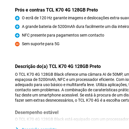
Prós e contras TCL K70 4G 128GB Preto
O ecrã de 120 Hz garante imagens e deslocações extra-sua
Prós
A grande bateria de 5200mAh dura facilmente um dia inteiro
Prós
NFC presente para pagamentos sem contacto
Prós
Sem suporte para 5G
Contras
Descrição do(a) TCL K70 4G 128GB Preto
O TCL K70 4G 128GB Black oferece uma câmara AI de 50MP, um
espaçosa de 5200mAh, NFC e um processador eficiente. Com iss
adequado para uso básico e multitarefa leve. Utiliza aplicações,
contacto sem problemas. A combinação de caraterísticas práti
faz deste um smartphone acessível. Se está à procura de um dis
fazer sem extras desnecessários, o TCL K70 4G é a escolha cert
Desempenho estável
O TCL K70 4G 128GB Black está equipado com um processador
garante um desempenho estável numa utilização normal. As ap