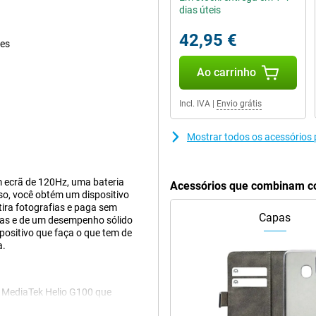
dias úteis
42,95 €
ves
Ao carrinho
Incl. IVA
|
Envio grátis
Mostrar todos os acessórios
 ecrã de 120Hz, uma bateria
Acessórios que combinam c
o, você obtém um dispositivo
 tira fotografias e paga sem
Capas
cas e de um desempenho sólido
positivo que faça o que tem de
a.
 MediaTek Helio G100 que
licações abrem sem grandes