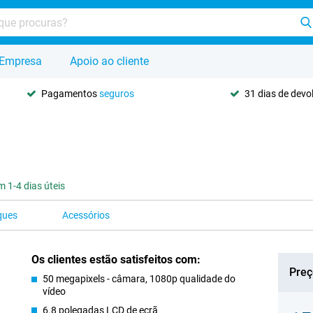
Empresa
Apoio ao cliente
Pagamentos
seguros
31 dias de dev
 1-4 dias úteis
ques
Acessórios
Os clientes estão satisfeitos com:
Preç
50 megapixels - câmara, 1080p qualidade do
vídeo
6.8 polegadas LCD de ecrã