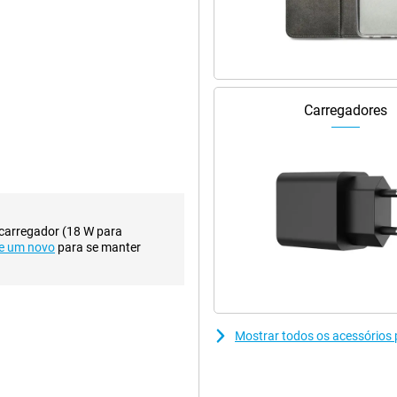
e. Pense em redes sociais,
ção intensiva, o dispositivo é
onsumo de energia mantém-se sob
ver à procura de uma experiência
Carregadores
e o swiping, pareçam suaves.
e menus. O ecrã apresenta
ão espere uma qualidade de imagem
os. Isto torna o dispositivo
navegar confortavelmente pelo
 carregador (18 W para
e um novo
para se manter
oas condições de iluminação. O
 os detalhes sobressaiam melhor.
o que é comum neste segmento.
funciona bem. Não espere
a as redes sociais ou para
Mostrar todos os acessórios