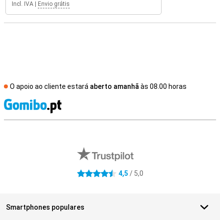
Incl. IVA
|
Envio grátis
O apoio ao cliente estará
aberto amanhã
às 08.00 horas
R
Avaliações de lojas externas
4,5
/ 5,0
4.5 estrelas
Smartphones populares