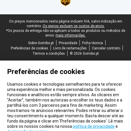
Rodapé legal
Os preços mencionados nesta página incluem IVA, salvo indicação em
contrário.
Os preços excluem os custos de envio.
*Os prazos de entrega não se aplicam a todos os produtos ou métodos de
envio:
mais informações.
Sobre Gomibo.pt
Privacidade
Ficha técnica
Preferências de cookies
Livro de reclamações
Cancelar contrato
Termos e condições
© 2026 Gomibo.pt
Preferências de cookies
Usamos cookies e tecnologias semelhantes para te oferecer
uma experiência melhor e mais personalizada. Os cookies
funcionais e analíticos estão sempre ativos. Ao clicares em
“Aceitar”, também nos autorizas a recolher os teus dados e a
partilhá-los com 3 parceiros para fins de marketing. Assim
mostramos-te anúncios relevantes. Podes retirar ou alterar o
teu consentimento a qualquer momento. Basta descer até ao
fundo da página e clicar em ‘Preferências de cookies’. Lê mais
sobre os nossos cookies na nossa
política de privacidade
e