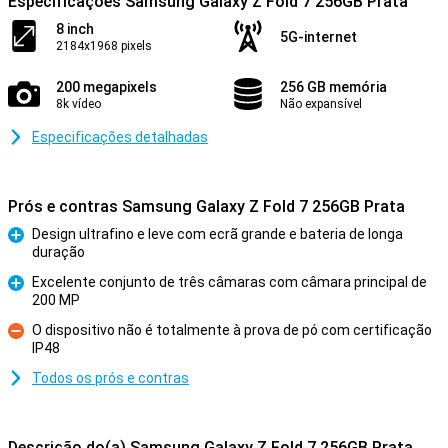
Especificações Samsung Galaxy Z Fold 7 256GB Prata
8 inch
5G-internet
2184x1968 pixels
200 megapixels
256 GB memória
8k vídeo
Não expansível
Especificações detalhadas
Prós e contras Samsung Galaxy Z Fold 7 256GB Prata
Design ultrafino e leve com ecrã grande e bateria de longa
duração
Prós
Excelente conjunto de três câmaras com câmara principal de
200 MP
Prós
O dispositivo não é totalmente à prova de pó com certificação
IP48
Contras
Todos os prós e contras
Descrição do(a) Samsung Galaxy Z Fold 7 256GB Prata