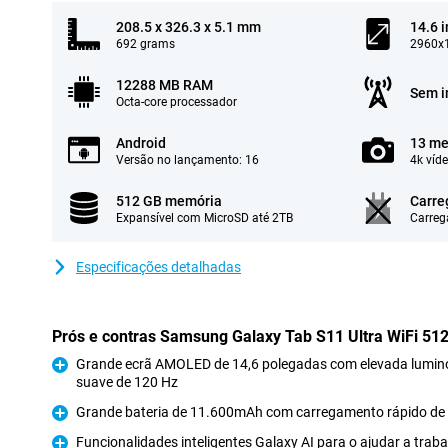
208.5 x 326.3 x 5.1 mm
14.6 
692 grams
2960x1
12288 MB RAM
Sem i
Octa-core processador
Android
13 me
Versão no lançamento: 16
4k víd
512 GB memória
Carre
Expansível com MicroSD até 2TB
Carreg
Especificações detalhadas
Prós e contras Samsung Galaxy Tab S11 Ultra WiFi 51
Grande ecrã AMOLED de 14,6 polegadas com elevada lumino
suave de 120 Hz
Prós
Grande bateria de 11.600mAh com carregamento rápido d
Prós
Funcionalidades inteligentes Galaxy AI para o ajudar a trab