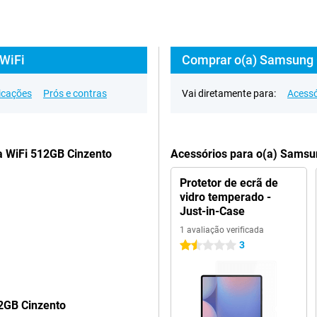
 WiFi
Comprar o(a) Samsung G
icações
Prós e contras
Vai diretamente para:
Acessó
a WiFi 512GB Cinzento
Acessórios para o(a) Samsu
Protetor de ecrã de
vidro temperado -
Just-in-Case
1 avaliação verificada
3
1.5 estrelas
2GB Cinzento