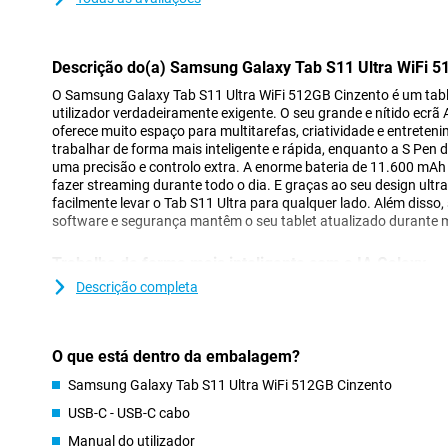
Descrição do(a) Samsung Galaxy Tab S11 Ultra WiFi 5
O Samsung Galaxy Tab S11 Ultra WiFi 512GB Cinzento é um table
utilizador verdadeiramente exigente. O seu grande e nítido ec
oferece muito espaço para multitarefas, criatividade e entreteni
trabalhar de forma mais inteligente e rápida, enquanto a S Pen d
uma precisão e controlo extra. A enorme bateria de 11.600 mAh
fazer streaming durante todo o dia. E graças ao seu design ultr
facilmente levar o Tab S11 Ultra para qualquer lado. Além disso,
software e segurança mantêm o seu tablet atualizado durante 
Trabalhe de forma mais inteligente com a IA Galaxy
A Galaxy AI do Tab S11 Ultra leva a sua utilização diária para o 
Descrição completa
pode ver a sua agenda, notícias e notificações importantes num
dia. A multitarefa também é muito fácil graças à integração per
toque, active o Gemini Live, um assistente inteligente que resp
O que está dentro da embalagem?
instantaneamente. Os desenhos ganham vida com o Drawing Ass
automaticamente reescritos ou melhorados com o Writing Assist
Samsung Galaxy Tab S11 Ultra WiFi 512GB Cinzento
funcionam na perfeição em conjunto com o processador otimizad
que possa manter uma visão geral e trabalhar de forma mais efi
USB-C - USB-C cabo
Manual do utilizador