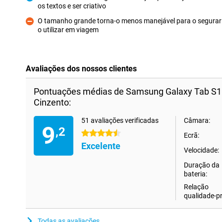
os textos e ser criativo
Prós
O tamanho grande torna-o menos manejável para o segurar 
o utilizar em viagem
Contras
Avaliações dos nossos clientes
Pontuações médias de Samsung Galaxy Tab S11
Cinzento:
51 avaliações verificadas
Câmara:
9
,2
4.5 estrelas
Ecrã:
Excelente
Velocidade:
Duração da
bateria:
Relação
qualidade-p
Todas as avaliações