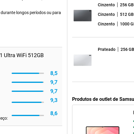
Cinzento
256 GB
durante longos períodos ou para
Cinzento
512 GB
Cinzento
1000 G
Prateado
256 G
 Ultra WiFi 512GB
8,5
9,7
9,7
Produtos de outlet de Samsu
9,3
8,6
reço: