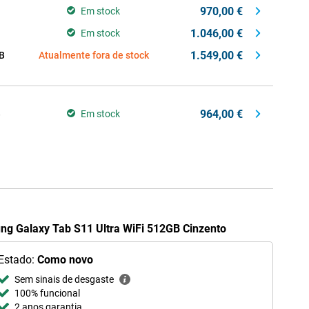
970,00 €
Em stock
1.046,00 €
Em stock
1.549,00 €
B
Atualmente fora de stock
964,00 €
B
Em stock
ng Galaxy Tab S11 Ultra WiFi 512GB Cinzento
Estado:
Como novo
Sem sinais de desgaste
100% funcional
2 anos garantia