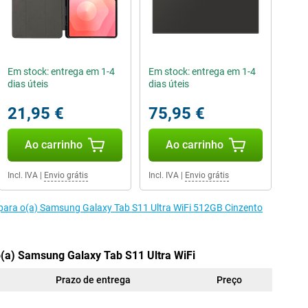
Em stock: entrega em 1-4
Em stock: entrega em 1-4
dias úteis
dias úteis
21,95 €
75,95 €
Ao carrinho
Ao carrinho
Incl. IVA
|
Envio grátis
Incl. IVA
|
Envio grátis
 para o(a) Samsung Galaxy Tab S11 Ultra WiFi 512GB Cinzento
o(a) Samsung Galaxy Tab S11 Ultra WiFi
Prazo de entrega
Preço