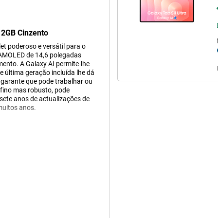
12GB Cinzento
t poderoso e versátil para o
rã AMOLED de 14,6 polegadas
mento. A Galaxy AI permite-lhe
e última geração incluída lhe dá
 garante que pode trabalhar ou
afino mas robusto, pode
 sete anos de actualizações de
muitos anos.
próximo nível. Com o Now Brief,
 relance, tudo adaptado ao seu
feita de aplicações. Com um
onde e pensa consigo
ist e os textos são
. Todas estas funcionalidades
o para IA e o ecrã grande, para
ciente do que nunca.