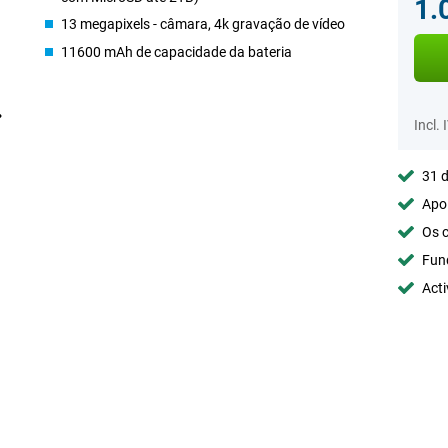
1.
13 megapixels - câmara, 4k gravação de vídeo
11600 mAh de capacidade da bateria
Incl. 
31 d
Apoi
Os c
Fun
Acti