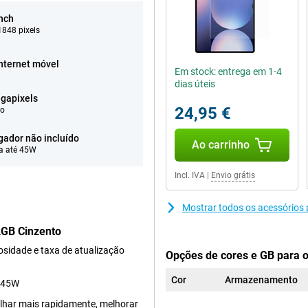
inch
848 pixels
nternet móvel
Em stock: entrega em 1-4
dias úteis
gapixels
24,95 €
eo
gador não incluído
Ao carrinho
a até 45W
Incl. IVA
|
Envio grátis
Mostrar todos os acessórios
2GB Cinzento
sidade e taxa de atualização
Opções de cores e GB para 
Cor
Armazenamento
e 45W
alhar mais rapidamente, melhorar