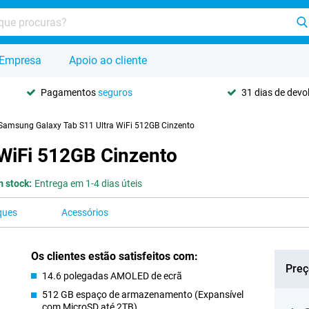
Empresa
Apoio ao cliente
Pagamentos
seguros
31 dias de dev
Samsung Galaxy Tab S11 Ultra WiFi 512GB Cinzento
WiFi 512GB Cinzento
 stock:
Entrega em 1-4 dias úteis
ques
Acessórios
Os clientes estão satisfeitos com:
Preç
14.6 polegadas AMOLED de ecrã
512 GB espaço de armazenamento (Expansível
com MicroSD até 2TB)