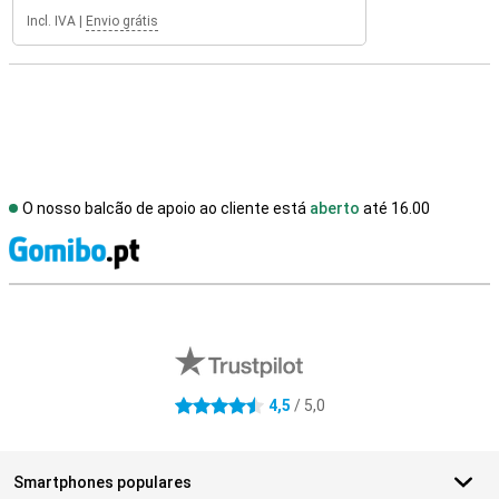
Incl. IVA
|
Envio grátis
O nosso balcão de apoio ao cliente está
aberto
até 16.00
R
Avaliações de lojas externas
4,5
/ 5,0
4.5 estrelas
Smartphones populares