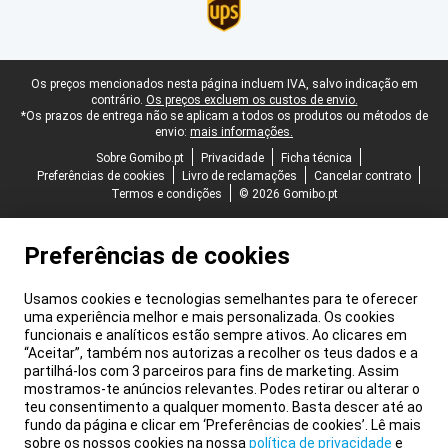
Rodapé legal
Os preços mencionados nesta página incluem IVA, salvo indicação em
contrário.
Os preços excluem os custos de envio.
*Os prazos de entrega não se aplicam a todos os produtos ou métodos de
envio:
mais informações.
Sobre Gomibo.pt
Privacidade
Ficha técnica
Preferências de cookies
Livro de reclamações
Cancelar contrato
Termos e condições
© 2026 Gomibo.pt
Preferências de cookies
Usamos cookies e tecnologias semelhantes para te oferecer
uma experiência melhor e mais personalizada. Os cookies
funcionais e analíticos estão sempre ativos. Ao clicares em
“Aceitar”, também nos autorizas a recolher os teus dados e a
partilhá-los com 3 parceiros para fins de marketing. Assim
mostramos-te anúncios relevantes. Podes retirar ou alterar o
teu consentimento a qualquer momento. Basta descer até ao
fundo da página e clicar em ‘Preferências de cookies’. Lê mais
sobre os nossos cookies na nossa
política de privacidade
e