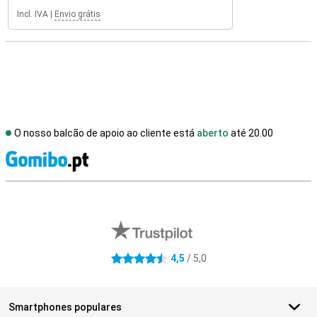
Incl. IVA
|
Envio grátis
O nosso balcão de apoio ao cliente está
aberto
até 20.00
R
Avaliações de lojas externas
4,5
/ 5,0
4.5 estrelas
Smartphones populares