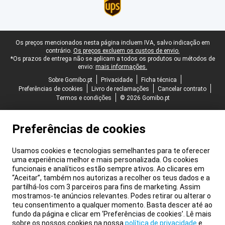
Rodapé legal
Os preços mencionados nesta página incluem IVA, salvo indicação em
contrário.
Os preços excluem os custos de envio.
*Os prazos de entrega não se aplicam a todos os produtos ou métodos de
envio:
mais informações.
Sobre Gomibo.pt
Privacidade
Ficha técnica
Preferências de cookies
Livro de reclamações
Cancelar contrato
Termos e condições
© 2026 Gomibo.pt
Preferências de cookies
Usamos cookies e tecnologias semelhantes para te oferecer
uma experiência melhor e mais personalizada. Os cookies
funcionais e analíticos estão sempre ativos. Ao clicares em
“Aceitar”, também nos autorizas a recolher os teus dados e a
partilhá-los com 3 parceiros para fins de marketing. Assim
mostramos-te anúncios relevantes. Podes retirar ou alterar o
teu consentimento a qualquer momento. Basta descer até ao
fundo da página e clicar em ‘Preferências de cookies’. Lê mais
sobre os nossos cookies na nossa
política de privacidade
e