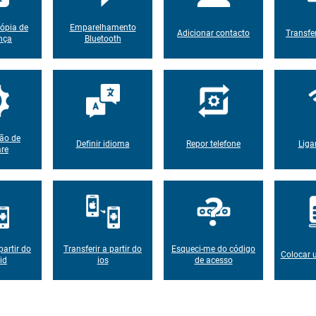
ópia de
Emparelhamento
Adicionar contacto
Transfe
nça
Bluetooth
ção de
Definir idioma
Repor telefone
Liga
are
partir do
Transferir a partir do
Esqueci-me do código
Colocar 
id
ios
de acesso