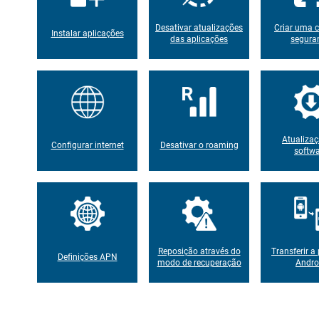
Desativar atualizações
Criar uma c
Instalar aplicações
das aplicações
segura
Atualiza
Configurar internet
Desativar o roaming
softw
Reposição através do
Transferir a 
Definições APN
modo de recuperação
Andro