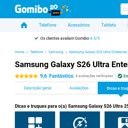
Telefone
Acessórios
Tablets
Os clientes avaliam Gomibo
4.5/5
Home
Telefone
Samsung
Samsung Galaxy S26 Ultra Enterprise 
Samsung Galaxy S26 Ultra Enterp
9,6
Fantástico
Em
5 estrelas
8 avaliações verificadas
Descrição geral
Avaliações
Dicas e tru
Dicas e truques para o(a) Samsung Galaxy S26 Ultra 25