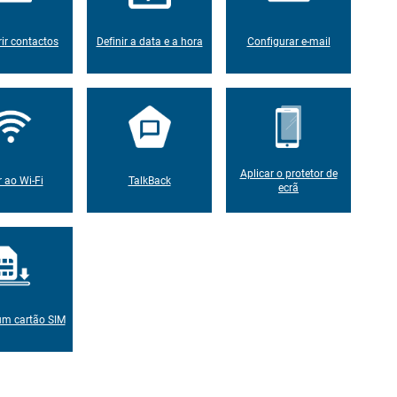
rir contactos
Definir a data e a hora
Configurar e-mail
Aplicar o protetor de
r ao Wi-Fi
TalkBack
ecrã
um cartão SIM