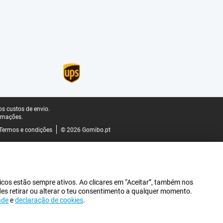
s custos de envio.
rmações.
Termos e condições
© 2026 Gomibo.pt
icos estão sempre ativos. Ao clicares em “Aceitar”, também nos
des retirar ou alterar o teu consentimento a qualquer momento.
ade
e
declaração de cookies
.