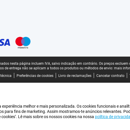
ados nesta página incluem IVA, salvo indicação em contrário.
Os preços excluem o
os de entrega não se aplicam a todos os produtos ou métodos de envio:
mais info
 técnica
Preferências de cookies
Livro de reclamações
Cancelar contrato
experiência melhor e mais personalizada. Os cookies funcionais e analít
iros para fins de marketing. Assim mostramos-te anúncios relevantes. Po
de cookies’. Lê mais sobre os nossos cookies na nossa
política de privacid