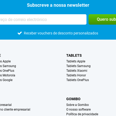
Subscreve a nossa newsletter
Quero sub
Receber vouchers de desconto personalizados
E
TABLETS
s Apple
Tablets Apple
es Samsung
Tablets Samsung
s OnePlus
Tablets Xiaomi
s Motorola
Tablets Honor
s Google
Tablets OnePlus
GOMIBO
resarial
Sobre a Gomibo
mo cliente empresarial
O nosso software
Política de privacidade