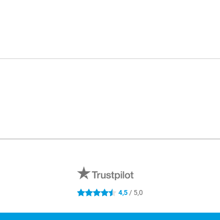
R
4,5
/ 5,0
4.5 estrelas