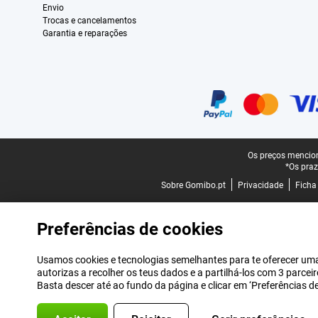
Envio
Trocas e cancelamentos
Garantia e reparações
Certificados, métodos de pagamento, parceiros do serviço de entregas
Rodapé legal
Os preços mencion
*Os praz
Sobre Gomibo.pt
Privacidade
Ficha
Preferências de cookies
Usamos cookies e tecnologias semelhantes para te oferecer uma 
autorizas a recolher os teus dados e a partilhá-los com 3 parce
Basta descer até ao fundo da página e clicar em ‘Preferências 