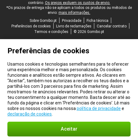
contrário.
Os preços excluem os custos de envio.
*Os prazos de entrega não se aplicam a todos os produtos ou métodos de
envio:
mais informações.
Sobre Gomibo.pt
Privacidade
Ficha técnica
Preferências de cookies
Livro de reclamações
Cancelar contrato
Termos e condições
© 2026 Gomibo.pt
Preferências de cookies
Usamos cookies e tecnologias semelhantes para te oferecer
uma experiência melhor e mais personalizada. Os cookies
funcionais e analíticos estão sempre ativos. Ao clicares em
“Aceitar”, também nos autorizas a recolher os teus dados e a
partilhá-los com 3 parceiros para fins de marketing. Assim
mostramos-te anúncios relevantes. Podes retirar ou alterar o
teu consentimento a qualquer momento. Basta descer até ao
fundo da página e clicar em ‘Preferências de cookies’. Lê mais
sobre os nossos cookies na nossa
política de privacidade
e
declaração de cookies
.
Aceitar