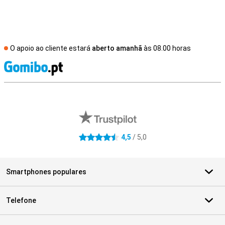
O apoio ao cliente estará
aberto amanhã
às 08.00 horas
R
Avaliações de lojas externas
4,5
/ 5,0
4.5 estrelas
Smartphones populares
Telefone