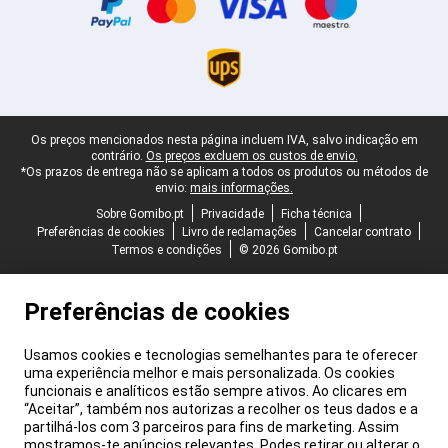
Rodapé legal
Os preços mencionados nesta página incluem IVA, salvo indicação em
contrário.
Os preços excluem os custos de envio.
*Os prazos de entrega não se aplicam a todos os produtos ou métodos de
envio:
mais informações.
Sobre Gomibo.pt
Privacidade
Ficha técnica
Preferências de cookies
Livro de reclamações
Cancelar contrato
Termos e condições
© 2026 Gomibo.pt
Preferências de cookies
Usamos cookies e tecnologias semelhantes para te oferecer
uma experiência melhor e mais personalizada. Os cookies
funcionais e analíticos estão sempre ativos. Ao clicares em
“Aceitar”, também nos autorizas a recolher os teus dados e a
partilhá-los com 3 parceiros para fins de marketing. Assim
mostramos-te anúncios relevantes. Podes retirar ou alterar o