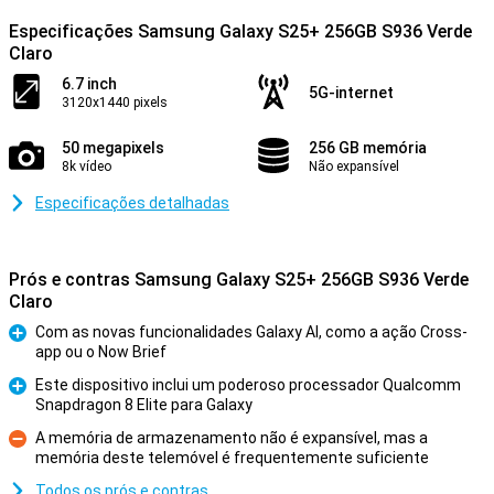
Especificações Samsung Galaxy S25+ 256GB S936 Verde
Claro
6.7 inch
5G-internet
3120x1440 pixels
50 megapixels
256 GB memória
8k vídeo
Não expansível
Especificações detalhadas
Prós e contras Samsung Galaxy S25+ 256GB S936 Verde
Claro
Com as novas funcionalidades Galaxy AI, como a ação Cross-
app ou o Now Brief
Prós
Este dispositivo inclui um poderoso processador Qualcomm
Snapdragon 8 Elite para Galaxy
Prós
A memória de armazenamento não é expansível, mas a
memória deste telemóvel é frequentemente suficiente
Contras
Todos os prós e contras