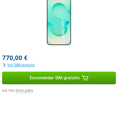
seu Samsung Galaxy S25+ em combinação com o Samsung Galaxy
Watch 7 ou o Samsung Galaxy Watch Ultra para obter informações
óptimas sobre a sua saúde e dados desportivos. Ou emparelhe o
seu novo dispositivo com o Samsung Galaxy Buds 3 ou o Samsung
Galaxy Buds 3 Pro. Desta forma, será notificado quando receber
uma chamada e poderá atender com um toque nos seus
auriculares.
770,00 €
Ver SIM gratuito
Encomendar SIM gratuito
Incl. IVA
|
Envio grátis