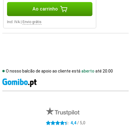
Ao carrinho
Incl. IVA
|
Envio grátis
O nosso balcão de apoio ao cliente está
aberto
até 20.00
R
Avaliações de lojas externas
4,4
/ 5,0
4.4 estrelas