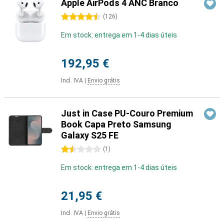
Apple AirPods 4 ANC Branco
4.5 estrelas
(
126
)
Em stock: entrega em 1-4 dias úteis
192,95 €
Incl. IVA
|
Envio grátis
Just in Case PU-Couro Premium
Book Capa Preto Samsung
Galaxy S25 FE
1.5 estrelas
(
1
)
Em stock: entrega em 1-4 dias úteis
21,95 €
Incl. IVA
|
Envio grátis