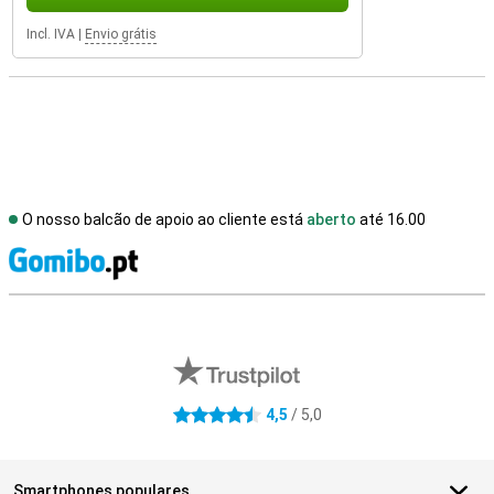
Incl. IVA
|
Envio grátis
O nosso balcão de apoio ao cliente está
aberto
até 16.00
R
Avaliações de lojas externas
4,5
/ 5,0
4.5 estrelas
Smartphones populares