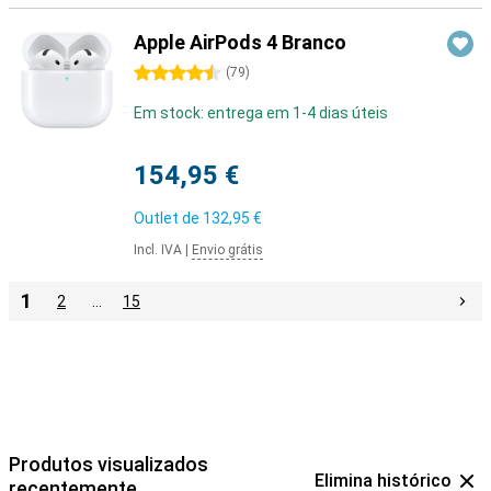
Apple AirPods 4 Branco
4.5 estrelas
(
79
)
Em stock: entrega em 1-4 dias úteis
154,95 €
Outlet de
132,95 €
Incl. IVA
|
Envio grátis
1
2
…
15
Produtos visualizados
Elimina histórico
recentemente