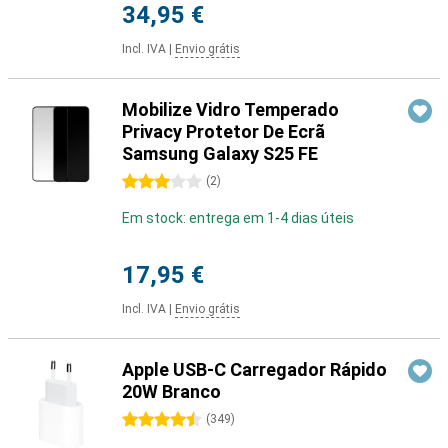
34,95 €
Incl. IVA
|
Envio grátis
Mobilize Vidro Temperado
Privacy Protetor De Ecrã
Samsung Galaxy S25 FE
3 estrelas
(
2
)
Em stock: entrega em 1-4 dias úteis
17,95 €
Incl. IVA
|
Envio grátis
Apple USB-C Carregador Rápido
20W Branco
4.5 estrelas
(
349
)