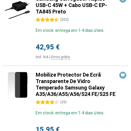
USB-C 45W + Cabo USB-C EP-
TA845 Preto
4.5 estrelas
(
203
)
Em stock: entrega em 1-4 dias úteis
42,95 €
Incl. IVA
|
Envio grátis
Mobilize Protector De Ecrã
Transparente De Vidro
Temperado Samsung Galaxy
A35/A36/A55/A56/S24 FE/S25 FE
4 estrelas
(
26
)
Em stock: entrega em 1-4 dias úteis
15,95 €