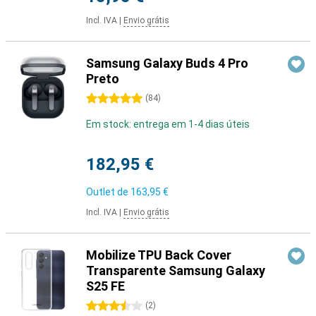
Incl. IVA
|
Envio grátis
Samsung Galaxy Buds 4 Pro
Preto
5 estrelas
(
84
)
Em stock: entrega em 1-4 dias úteis
182,95 €
Outlet de
163,95 €
Incl. IVA
|
Envio grátis
Mobilize TPU Back Cover
Transparente Samsung Galaxy
S25 FE
3.5 estrelas
(
2
)