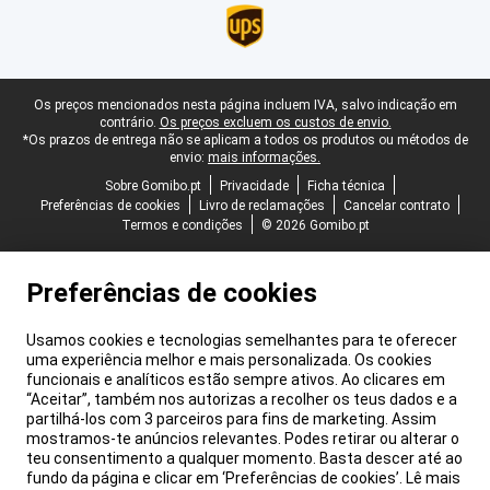
Rodapé legal
Os preços mencionados nesta página incluem IVA, salvo indicação em
contrário.
Os preços excluem os custos de envio.
*Os prazos de entrega não se aplicam a todos os produtos ou métodos de
envio:
mais informações.
Sobre Gomibo.pt
Privacidade
Ficha técnica
Preferências de cookies
Livro de reclamações
Cancelar contrato
Termos e condições
© 2026 Gomibo.pt
Preferências de cookies
Usamos cookies e tecnologias semelhantes para te oferecer
uma experiência melhor e mais personalizada. Os cookies
funcionais e analíticos estão sempre ativos. Ao clicares em
“Aceitar”, também nos autorizas a recolher os teus dados e a
partilhá-los com 3 parceiros para fins de marketing. Assim
mostramos-te anúncios relevantes. Podes retirar ou alterar o
teu consentimento a qualquer momento. Basta descer até ao
fundo da página e clicar em ‘Preferências de cookies’. Lê mais