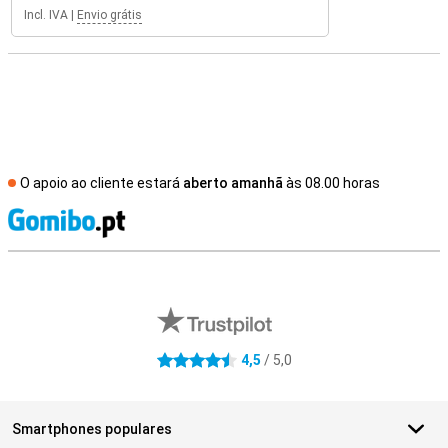
Incl. IVA
|
Envio grátis
O apoio ao cliente estará
aberto amanhã
às 08.00 horas
R
Avaliações de lojas externas
4,5
/ 5,0
4.5 estrelas
Smartphones populares