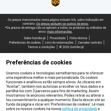
Rodapé legal
Os preços mencionados nesta página incluem IVA, salvo indicação em
contrário.
Os preços excluem os custos de envio.
*Os prazos de entrega não se aplicam a todos os produtos ou métodos de
envio:
mais informações.
Sobre Gomibo.pt
Privacidade
Ficha técnica
Preferências de cookies
Livro de reclamações
Cancelar contrato
Termos e condições
© 2026 Gomibo.pt
Preferências de cookies
Usamos cookies e tecnologias semelhantes para te oferecer
uma experiência melhor e mais personalizada. Os cookies
funcionais e analíticos estão sempre ativos. Ao clicares em
“Aceitar”, também nos autorizas a recolher os teus dados e a
partilhá-los com 3 parceiros para fins de marketing. Assim
mostramos-te anúncios relevantes. Podes retirar ou alterar o
teu consentimento a qualquer momento. Basta descer até ao
fundo da página e clicar em ‘Preferências de cookies’. Lê mais
sobre os nossos cookies na nossa
política de privacidade
e