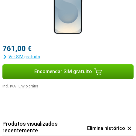
estão perfeitamente coordenados entre si. Por exemplo, use o seu
Samsung Galaxy S25 em combinação com o Samsung Galaxy
Watch 7 ou o Samsung Galaxy Watch Ultra para obter uma visão
ideal dos seus dados de saúde e desporto. Ou emparelhe o seu
novo dispositivo com o Samsung Galaxy Buds 3 ou o Samsung
Galaxy Buds 3 Pro. Desta forma, será notificado quando receber
uma chamada e poderá responder com um toque nos seus
auriculares.
761,00 €
Ver SIM gratuito
Encomendar SIM gratuito
Incl. IVA
|
Envio grátis
Produtos visualizados
Elimina histórico
recentemente