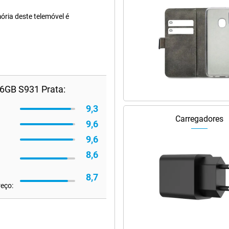
ria deste telemóvel é
6GB S931 Prata:
9,3
Carregadores
9,6
9,6
8,6
8,7
reço: