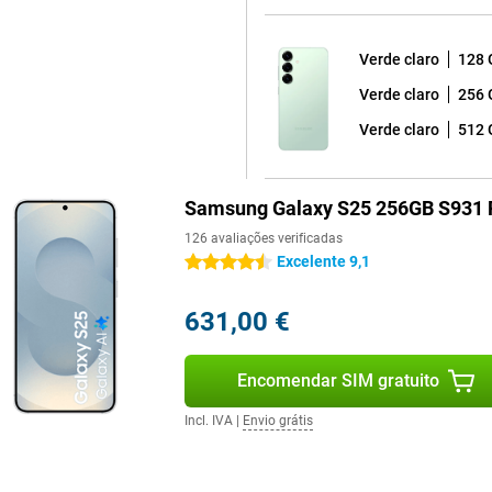
itivo continua a funcionar sem
Verde claro
128 
Verde claro
256 
iência de visualização
gens e animações têm um aspeto
Verde claro
512 
upar energia. Isto é ideal
alização elevada. Com um brilho
olar intensa. O Vision Booster
de um dispositivo com um ecrã um
Samsung Galaxy S25 256GB S931 
ra.
126 avaliações verificadas
Excelente 9,1
4.5 estrelas
 7 da Samsung no topo. Além
ão sem preocupações do seu
631,00 €
do que sete actualizações do
ctualizações do Android, terá
 as funcionalidades mais
Encomendar SIM gratuito
ntra os piratas informáticos e a
Incl. IVA
|
Envio grátis
tivo é totalmente resistente à