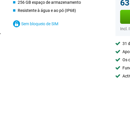
63
256 GB espaço de armazenamento
Resistente à água e ao pó (IP68)
Sem bloqueio de SIM
Incl. 
31 d
Apoi
Os c
Fun
Acti