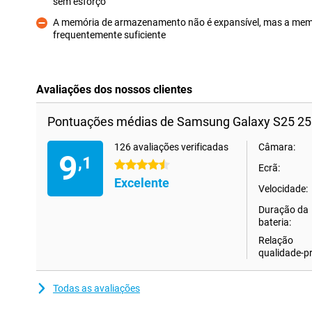
sem esforço
Prós
A memória de armazenamento não é expansível, mas a memó
frequentemente suficiente
Contras
Avaliações dos nossos clientes
Pontuações médias de Samsung Galaxy S25 25
126 avaliações verificadas
Câmara:
9
,1
4.5 estrelas
Ecrã:
Excelente
Velocidade:
Duração da
bateria:
Relação
qualidade-p
Todas as avaliações