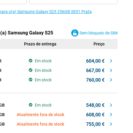
 para o(a) Samsung Galaxy S25 256GB S931 Prata
o(a) Samsung Galaxy S25
Sem bloqueio de SIM
Prazo de entrega
Preço
604,00 €
B
Em stock
667,00 €
B
Em stock
760,00 €
B
Em stock
548,00 €
 GB
Em stock
608,00 €
 GB
Atualmente fora de stock
755,00 €
 GB
Atualmente fora de stock