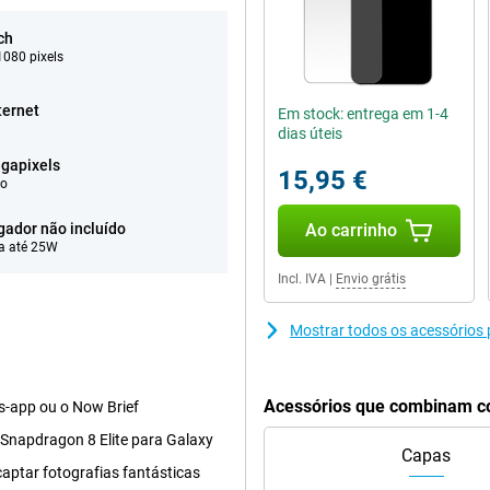
ch
080 pixels
ternet
Em stock: entrega em 1-4
dias úteis
gapixels
15,95 €
eo
gador não incluído
Ao carrinho
a até 25W
Incl. IVA
|
Envio grátis
Mostrar todos os acessórios
a
Acessórios que combinam c
s-app ou o Now Brief
Snapdragon 8 Elite para Galaxy
Capas
aptar fotografias fantásticas