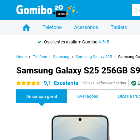
Telefone
Acessórios
Tablets
Os clientes avaliam Gomibo
4.5/5
Home
Telefone
Samsung
Samsung Galaxy S25
Samsung Gal
Samsung Galaxy S25 256GB S9
9,1
Excelente
E
4.5 estrelas
126 avaliações verificadas
Avaliações
Dicas e tru
Descrição geral