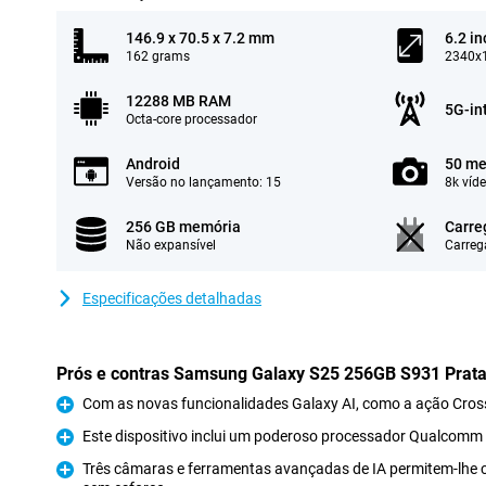
146.9 x 70.5 x 7.2 mm
6.2 in
162 grams
2340x1
12288 MB RAM
5G-in
Octa-core processador
Android
50 me
Versão no lançamento: 15
8k víd
256 GB memória
Carre
Não expansível
Carreg
Especificações detalhadas
Prós e contras Samsung Galaxy S25 256GB S931 Prat
Com as novas funcionalidades Galaxy AI, como a ação Cros
Prós
Este dispositivo inclui um poderoso processador Qualcomm 
Prós
Três câmaras e ferramentas avançadas de IA permitem-lhe c