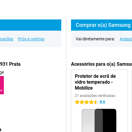
Comprar o(a) Samsung 
icações
Prós e contras
Vai diretamente para:
Acessó
S931 Prata
Acessórios para o(a) Samsu
ge
Protetor de ecrã de
vidro temperado -
Mobilize
RE
21 avaliações verificadas
8,6
4.5 estrelas
a