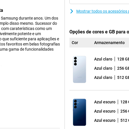
ta
Mostrar todos os acessórios
s Samsung durante anos. Um dos
emplo disso mesmo. Sucessor do
 com caraterísticas como um
Opções de cores e GB para 
rivelmente potente e um
ue suficiente para aplicações e
Cor
Armazenamento
tos favoritos em belas fotografias
r uma gama de funcionalidades
Azul claro
128 G
te
Azul claro
256 G
 e inovadoras funcionalidades
Azul claro
512 G
l. Com a ação Cross-app, pode
ocurar bilhetes para concertos,
rio. Faz tudo isto com uma única
sta funcionalidade também
dade é o Now Brief, que lhe
Azul escuro
128
plo, dá-lhe a sua pontuação de
s seus podcasts favoritos.
Azul escuro
256
am disponíveis, como é óbvio.
Azul escuro
512
otas automaticamente. Ou utilize
 estilo de escrita que escolher e