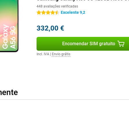
448 avaliações verificadas
Excelente 9,2
4.5 estrelas
gante com um aspeto e toque
 telemóvel agradável de utilizar.
332,00 €
r o seu dispositivo de forma
e ao pó de acordo com a
tilização diária.
Encomendar SIM gratuito
Incl. IVA
|
Envio grátis
plicações, fotografias e vídeos
o, mesmo com uma utilização
do, é muito fácil. Além disso,
m método de pagamento à mão.
mente
utos, como o Samsung Galaxy
uncionam perfeitamente em
esforço e, por isso, são muito
artphone versátil que combina