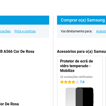
Comprar o(a) Samsung 
icações
Prós e contras
Vai diretamente para:
Acessó
GB A566 Cor De Rosa
Acessórios para o(a) Sams
Protetor de ecrã de
vidro temperado -
Mobilize
26 avaliações verificadas
7,6
4 estrelas
or De Rosa