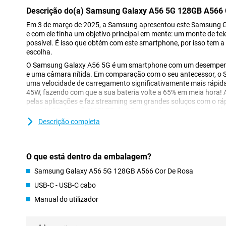
Descrição do(a) Samsung Galaxy A56 5G 128GB A566 
Em 3 de março de 2025, a Samsung apresentou este Samsung 
e com ele tinha um objetivo principal em mente: um monte de tel
possível. É isso que obtém com este smartphone, por isso tem a
escolha.
O Samsung Galaxy A56 5G é um smartphone com um desempenh
e uma câmara nítida. Em comparação com o seu antecessor, o
uma velocidade de carregamento significativamente mais rápida
45W, fazendo com que a sua bateria volte a 65% em meia hora! 
pelas aplicações e faz streaming sem grandes soluços com o rá
suporte 5G. O ecrã AMOLED de 6,7 polegadas garante cores vib
sua elevada taxa de atualização. A câmara principal de 50 MP
Descrição completa
grande nitidez, enquanto o armazenamento de 128 GB oferece e
fotografias, vídeos e aplicações.
O que está dentro da embalagem?
Ecrã nítido e suave
Desfrute de cores brilhantes e contrastes profundos com o ec
Samsung Galaxy A56 5G 128GB A566 Cor De Rosa
Samsung Galaxy A56 5G. Quer esteja a transmitir as suas séries 
USB-C - USB-C cabo
imagem parece sempre nítida, graças à resolução de imagem FH
um único pormenor, mesmo sob luz solar intensa. O ecrã tem um
Manual do utilizador
ajustável de, no mínimo, 1 Hz e, no máximo, 120 Hz. Nos momen
ser atualizado com frequência, como quando está a ler um artigo
automaticamente para 1Hz. Isto torna o dispositivo mais econ