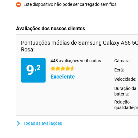
Este dispositivo não pode ser carregado sem fios
Contras
Avaliações dos nossos clientes
Pontuações médias de Samsung Galaxy A56 5
Rosa:
448 avaliações verificadas
Câmara:
9
,2
4.5 estrelas
Ecrã:
Excelente
Velocidade:
Duração da
bateria:
Relação
qualidade-p
Todas as avaliações