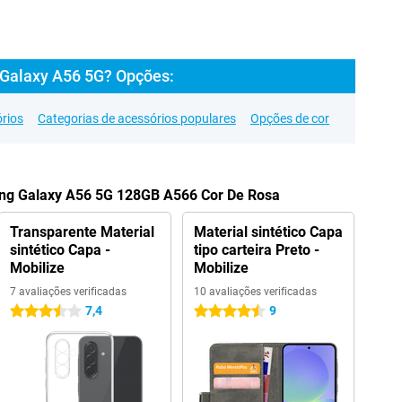
Galaxy A56 5G? Opções:
rios
Categorias de acessórios populares
Opções de cor
ung Galaxy A56 5G 128GB A566 Cor De Rosa
Transparente Material
Material sintético Capa
sintético Capa -
tipo carteira Preto -
Mobilize
Mobilize
7 avaliações verificadas
10 avaliações verificadas
7,4
9
3.5 estrelas
4.5 estrelas