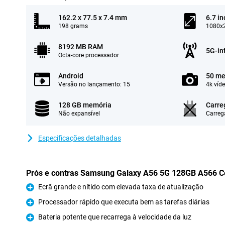
162.2 x 77.5 x 7.4 mm
6.7 in
198 grams
1080x2
8192 MB RAM
5G-in
Octa-core processador
Android
50 me
Versão no lançamento: 15
4k víd
128 GB memória
Carre
Não expansível
Carreg
Especificações detalhadas
Prós e contras Samsung Galaxy A56 5G 128GB A566 C
Ecrã grande e nítido com elevada taxa de atualização
Prós
Processador rápido que executa bem as tarefas diárias
Prós
Bateria potente que recarrega à velocidade da luz
Prós