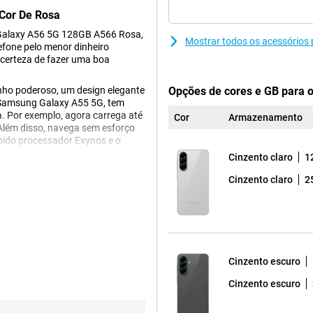
Cor De Rosa
Galaxy A56 5G 128GB A566 Rosa,
Mostrar todos os acessório
efone pelo menor dinheiro
 certeza de fazer uma boa
o poderoso, um design elegante
Opções de cores e GB para 
 Samsung Galaxy A55 5G, tem
. Por exemplo, agora carrega até
Cor
Armazenamento
Além disso, navega sem esforço
pido processador Exynos e o
rantes e imagens suaves graças à
Cinzento claro
1
 capta todos os momentos com
spaço suficiente para as suas
Cinzento claro
2
rã AMOLED de 6,7 polegadas do
favoritas ou a jogar um jogo, a
Cinzento escuro
D. Como resultado, não perderá
a taxa de atualização elevada e
Cinzento escuro
tos em que o ecrã não precisa de
, o ecrã ajusta-se
ómico. Quando está a jogar um