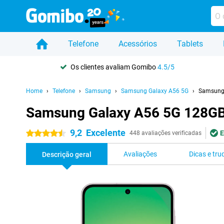
Telefone
Acessórios
Tablets
Os clientes avaliam Gomibo
4.5/5
Home
Telefone
Samsung
Samsung Galaxy A56 5G
Samsung 
Samsung Galaxy A56 5G 128GB
9,2
Excelente
E
4.5 estrelas
448 avaliações verificadas
Avaliações
Dicas e tru
Descrição geral