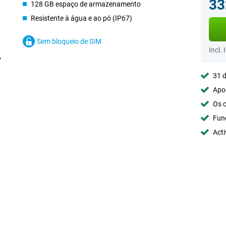
33
128 GB espaço de armazenamento
Resistente à água e ao pó (IP67)
Sem bloqueio de SIM
Incl. 
31 d
Apoi
Os c
Fun
Acti