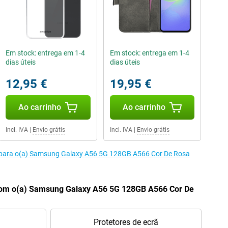
Em stock: entrega em 1-4
Em stock: entrega em 1-4
dias úteis
dias úteis
12,95 €
19,95 €
Ao carrinho
Ao carrinho
Incl. IVA
|
Envio grátis
Incl. IVA
|
Envio grátis
s para o(a) Samsung Galaxy A56 5G 128GB A566 Cor De Rosa
om o(a) Samsung Galaxy A56 5G 128GB A566 Cor De
Protetores de ecrã