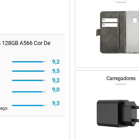
G 128GB A566 Cor De
9,2
9,5
Carregadores
9,2
9,0
9,3
reço: