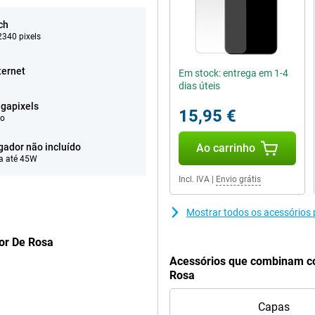
ch
340 pixels
ternet
Em stock: entrega em 1-4
dias úteis
gapixels
15,95 €
eo
gador não incluído
Ao carrinho
a até 45W
Incl. IVA
|
Envio grátis
Mostrar todos os acessório
or De Rosa
Acessórios que combinam c
Rosa
Capas