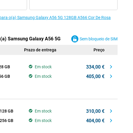
s para o(a) Samsung Galaxy A56 5G 128GB A566 Cor De Rosa
o(a) Samsung Galaxy A56 5G
Sem bloqueio de SIM
Prazo de entrega
Preço
334,00 €
28 GB
Em stock
405,00 €
56 GB
Em stock
310,00 €
128 GB
Em stock
404,00 €
256 GB
Em stock