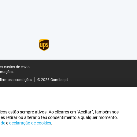
s custos de envio.
rmações.
Termos e condições
© 2026 Gomibo.pt
icos estão sempre ativos. Ao clicares em “Aceitar”, também nos
des retirar ou alterar o teu consentimento a qualquer momento.
ade
e
declaração de cookies
.