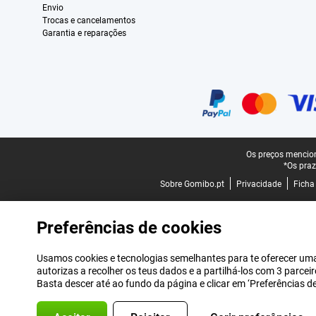
Envio
Trocas e cancelamentos
Garantia e reparações
Certificados, métodos de pagamento, parceiros do serviço de entregas
Rodapé legal
Os preços mencion
*Os praz
Sobre Gomibo.pt
Privacidade
Ficha
Preferências de cookies
Usamos cookies e tecnologias semelhantes para te oferecer uma 
autorizas a recolher os teus dados e a partilhá-los com 3 parce
Basta descer até ao fundo da página e clicar em ‘Preferências 