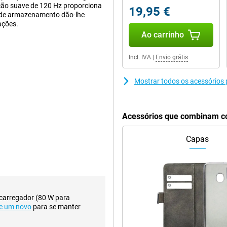
ção suave de 120 Hz proporciona
19,95 €
B de armazenamento dão-lhe
ações.
Ao carrinho
 à sua câmara avançada de 50
Incl. IVA
|
Envio grátis
m nocturna, o suporte de IA e a
. As lentes grande angular e
Mostrar todos os acessórios
selfie de 32 megapixéis também
Acessórios que combinam c
res vibrantes e contrastes
 e jogos suaves. Graças à alta
Capas
ídeos. Mesmo em exteriores, o ecrã
e.
, que faz com que as aplicações
ória de trabalho garantem que
 carregador (80 W para
te 5G, descarregue ficheiros
e um novo
para se manter