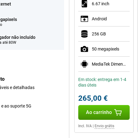
6.67 inch
ternet
Android
gapixels
eo
256 GB
gador não incluído
a até 80W
50 megapixels
MediaTek Dimensity 6100+
to
Em stock: entrega em 1-4
dias úteis
áveis e detalhadas
265,00 €
 e ao suporte 5G
Ao carrinho
Incl. IVA
|
Envio grátis