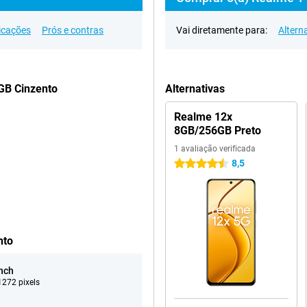
icações
Prós e contras
Vai diretamente para:
Altern
GB Cinzento
Alternativas
Realme 12x
8GB/256GB Preto
1 avaliação verificada
8,5
4.5 estrelas
nto
inch
272 pixels