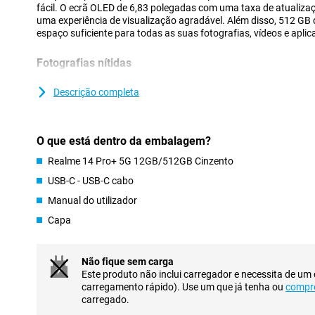
fácil. O ecrã OLED de 6,83 polegadas com uma taxa de atualiza
uma experiência de visualização agradável. Além disso, 512 G
espaço suficiente para todas as suas fotografias, vídeos e aplic
Fotografias nítidas
O Realme 14 Pro+ 5G permite captar todos os detalhes graças
megapixels. Quer esteja a fotografar um retrato ou uma paisage
Descrição completa
estabilização ótica de imagem garantem sempre imagens nítidas
macro permitem-lhe fotografar de diferentes formas. A câmara 
permite tirar selfies brilhantes e coloridas.
O que está dentro da embalagem?
Ecrã OLED suave
Realme 14 Pro+ 5G 12GB/512GB Cinzento
O ecrã OLED de 6,83 polegadas do Realme 14 Pro+ 5G oferece co
USB-C - USB-C cabo
profundos. A taxa de atualização de 120Hz garante um scrolling
Manual do utilizador
resolução, desfrutará de detalhes nítidos, ideais para filmes e v
permanece claramente visível graças à sua elevada luminosidad
Capa
Desempenho ultrarrápido
Debaixo do capô do Realme 14 Pro+ 5G está um chipset potente
Não fique sem carga
abram rapidamente e o multitasking seja fácil. Os 12GB de mem
Este produto não inclui carregador e necessita de um
alterna sem problemas entre diferentes tarefas. Graças ao supor
carregamento rápido). Use um que já tenha ou
compr
grandes e faça streaming em alta qualidade sem atrasos.
carregado.