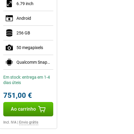
6.79 inch
Android
256 GB
50 megapixels
Qualcomm Snapdragon 8 Gen 5 Mobile Platform
Em stock: entrega em 1-4
dias úteis
751,00 €
Ao carrinho
Incl. IVA
|
Envio grátis