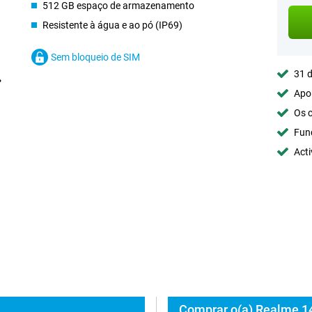
512 GB espaço de armazenamento
Resistente à água e ao pó (IP69)
Sem bloqueio de SIM
31 d
Apoi
Os c
Fun
Acti
Comprar o(a) Realme 1