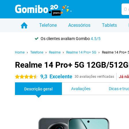
Telefone
Acessórios
Tablets
Os clientes avaliam Gomibo
4.5/5
Home
Telefone
Realme
Realme 14 Pro+ 5G
Realme 14 Pro+ 
Realme 14 Pro+ 5G 12GB/512G
9,3
Excelente
Já nã
4.5 estrelas
30 avaliações verificadas
Avaliações
Dicas e tru
Descrição geral