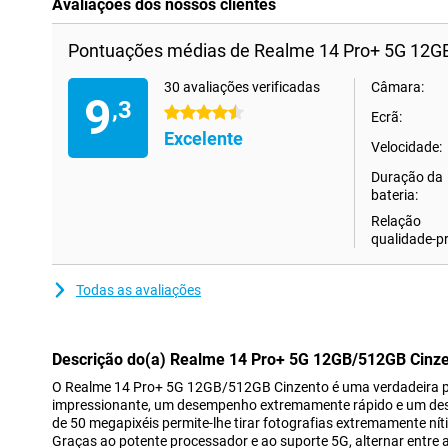
Avaliações dos nossos clientes
Pontuações médias de Realme 14 Pro+ 5G 12G
30 avaliações verificadas
Câmara:
9
,3
4.5 estrelas
Ecrã:
Excelente
Velocidade:
Duração da
bateria:
Relação
qualidade-p
Todas as avaliações
Descrição do(a) Realme 14 Pro+ 5G 12GB/512GB Cinz
O Realme 14 Pro+ 5G 12GB/512GB Cinzento é uma verdadeira
impressionante, um desempenho extremamente rápido e um desi
de 50 megapixéis permite-lhe tirar fotografias extremamente ní
Graças ao potente processador e ao suporte 5G, alternar entre a