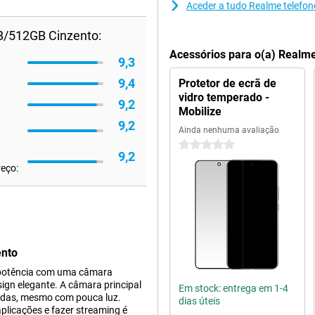
Aceder a tudo Realme telefon
B/512GB Cinzento:
Acessórios para o(a) Realm
9,3
9,4
Protetor de ecrã de
vidro temperado -
9,2
Mobilize
9,2
Ainda nenhuma avaliação
0 estrelas
9,2
reço:
ento
 potência com uma câmara
gn elegante. A câmara principal
Em stock: entrega em 1-4
tidas, mesmo com pouca luz.
dias úteis
plicações e fazer streaming é