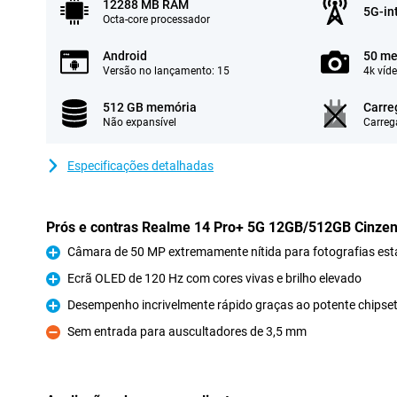
12288 MB RAM
5G-in
Octa-core processador
Android
50 me
Versão no lançamento: 15
4k víd
512 GB memória
Carre
Não expansível
Carreg
Especificações detalhadas
Prós e contras Realme 14 Pro+ 5G 12GB/512GB Cinzen
Câmara de 50 MP extremamente nítida para fotografias est
Prós
Ecrã OLED de 120 Hz com cores vivas e brilho elevado
Prós
Desempenho incrivelmente rápido graças ao potente chipset
Prós
Sem entrada para auscultadores de 3,5 mm
Contras