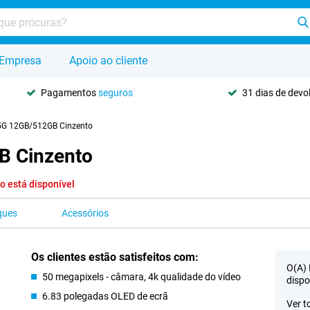
Empresa
Apoio ao cliente
Pagamentos
seguros
31 dias de dev
5G 12GB/512GB Cinzento
B Cinzento
o está disponível
ques
Acessórios
Os clientes estão satisfeitos com:
O(A) 
50 megapixels - câmara, 4k qualidade do vídeo
dispo
6.83 polegadas OLED de ecrã
Ver t