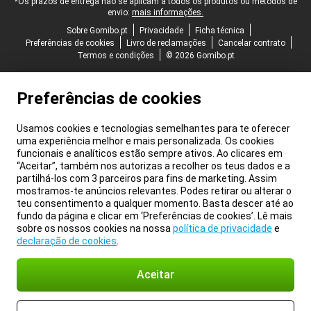
*Os prazos de entrega não se aplicam a todos os produtos ou métodos de
envio:
mais informações.
Sobre Gomibo.pt
Privacidade
Ficha técnica
Preferências de cookies
Livro de reclamações
Cancelar contrato
Termos e condições
© 2026 Gomibo.pt
Preferências de cookies
Usamos cookies e tecnologias semelhantes para te oferecer
uma experiência melhor e mais personalizada. Os cookies
funcionais e analíticos estão sempre ativos. Ao clicares em
“Aceitar”, também nos autorizas a recolher os teus dados e a
partilhá-los com 3 parceiros para fins de marketing. Assim
mostramos-te anúncios relevantes. Podes retirar ou alterar o
teu consentimento a qualquer momento. Basta descer até ao
fundo da página e clicar em ‘Preferências de cookies’. Lê mais
sobre os nossos cookies na nossa
política de privacidade
e
declaração de cookies
.
Aceitar