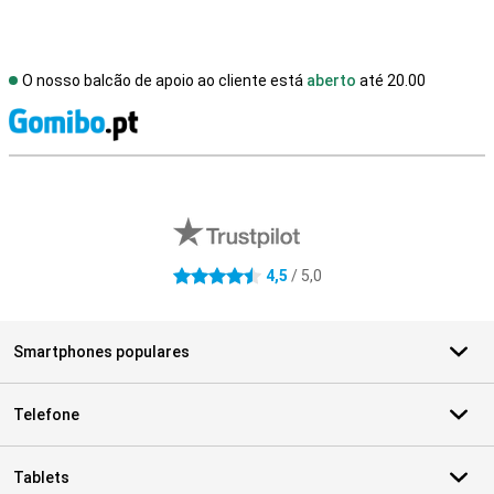
O nosso balcão de apoio ao cliente está
aberto
até 20.00
R
Avaliações de lojas externas
4,5
/ 5,0
4.5 estrelas
Smartphones populares
Telefone
Tablets