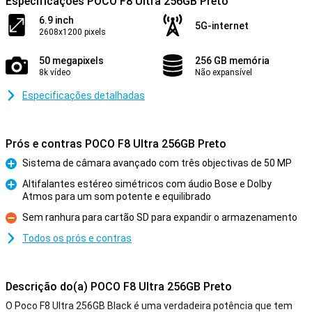
Especificações POCO F8 Ultra 256GB Preto
6.9 inch
5G-internet
2608x1200 pixels
50 megapixels
256 GB memória
8k vídeo
Não expansível
Especificações detalhadas
Prós e contras POCO F8 Ultra 256GB Preto
Sistema de câmara avançado com três objectivas de 50 MP
Prós
Altifalantes estéreo simétricos com áudio Bose e Dolby
Atmos para um som potente e equilibrado
Prós
Sem ranhura para cartão SD para expandir o armazenamento
Contras
Todos os prós e contras
Descrição do(a) POCO F8 Ultra 256GB Preto
O Poco F8 Ultra 256GB Black é uma verdadeira potência que tem