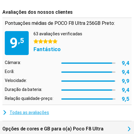
com carregadores rápidos.
Avaliações dos nossos clientes
Conectividade total
O Poco F8 Ultra está preparado para tudo o que precisa em termos
Pontuações médias de POCO F8 Ultra 256GB Preto:
de conetividade. Dispõe de dual-SIM (incluindo eSIM), suporte 5G,
Wi-Fi 7, Bluetooth 6.0, NFC e um sensor de impressão digital
63 avaliações verificadas
ultrassónico no ecrã. Graças à certificação IP68, é resistente ao pó
9
,5
5 estrelas
e à água, ideal para utilização em condições adversas. Os
altifalantes estéreo Bose com Dolby Atmos proporcionam um som
Fantástico
envolvente, enquanto o software HyperOS 3 garante uma
experiência de utilização suave e personalizada. A navegação por
9,4
Câmara:
GPS, Galileo, GLONASS, Beidou e NavIC completa o quadro.
Resumindo: tudo o que se procura num topo de gama está aqui.
9,4
Ecrã:
9,9
Velocidade:
9,4
Duração da bateria:
9,5
Relação qualidade-preço:
Todas as avaliações
Opções de cores e GB para o(a) Poco F8 Ultra