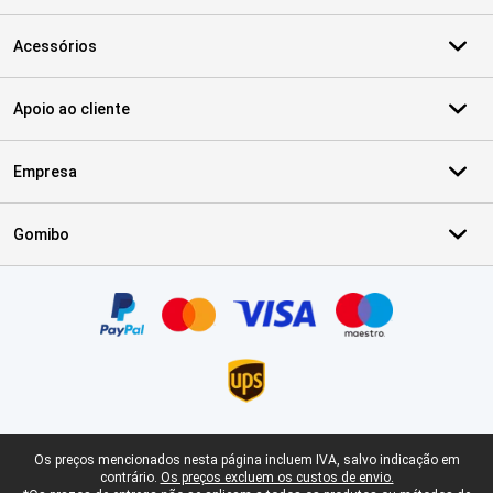
Acessórios
Apoio ao cliente
Empresa
Gomibo
Certificados, métodos de pagamento, parceiros do serviço de ent
Rodapé legal
Os preços mencionados nesta página incluem IVA, salvo indicação em
contrário.
Os preços excluem os custos de envio.