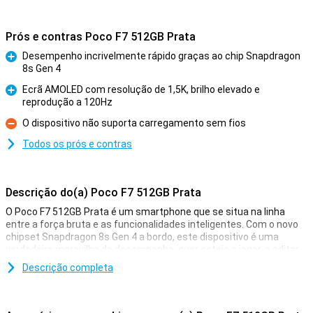
Prós e contras Poco F7 512GB Prata
Desempenho incrivelmente rápido graças ao chip Snapdragon
8s Gen 4
Prós
Ecrã AMOLED com resolução de 1,5K, brilho elevado e
reprodução a 120Hz
Prós
O dispositivo não suporta carregamento sem fios
Contras
Todos os prós e contras
Descrição do(a) Poco F7 512GB Prata
O Poco F7 512GB Prata é um smartphone que se situa na linha
entre a força bruta e as funcionalidades inteligentes. Com o novo
chipset Snapdragon 8s Gen 4 a bordo, este dispositivo é uma
verdadeira maravilha de desempenho, quer esteja a jogar, a editar
vídeos ou a utilizar inúmeras aplicações ao mesmo tempo. O ecrã
Descrição completa
AMOLED de 6,83 polegadas com uma resolução nítida de 1,5K e
uma atualização de 120Hz torna cada movimento, deslize ou
animação impressionantemente brilhante e vívido. E como se isso
não bastasse, a bateria de 6500mAh oferece energia para todo o