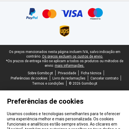
Certificados, métodos de pagamento, parceiros do serviço de ent
Rodapé legal
Os preços mencionados nesta página incluem IVA, salvo indicação em
contrário.
Os preços excluem os custos de envio.
*Os prazos de entrega não se aplicam a todos os produtos ou métodos de
envio:
mais informações.
Sobre Gomibo.pt
Privacidade
Ficha técnica
Preferências de cookies
Livro de reclamações
Cancelar contrato
Termos e condições
© 2026 Gomibo.pt
Preferências de cookies
Usamos cookies e tecnologias semelhantes para te oferecer
uma experiência melhor e mais personalizada. Os cookies
funcionais e analíticos estão sempre ativos. Ao clicares em