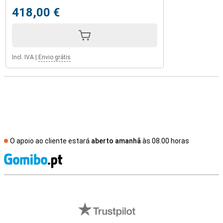
418,00 €
Incl. IVA
|
Envio grátis
O apoio ao cliente estará
aberto amanhã
às 08.00 horas
R
Avaliações de lojas externas