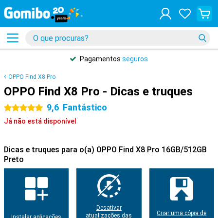
Pagamentos
seguros
OPPO Find X8 Pro
OPPO Find X8 Pro - Dicas e truques
9,6
Fantástico
5 estrelas
Já não está disponível
Dicas e truques para o(a) OPPO Find X8 Pro 16GB/512GB
Preto
Desativar
Criar uma cópia de
atualizações das
Instalar aplicações