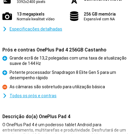
3392x2400 pixels
13 megapixels
256 GB memória
Normale kwaliteit vídeo
Expansível com NA
Especificações detalhadas
Prós e contras OnePlus Pad 4 256GB Castanho
Grande ecrã de 13,2 polegadas com uma taxa de atualização
suave de 144 Hz
Prós
Potente processador Snapdragon 8 Elite Gen 5 para um
desempenho rápido
Prós
As câmaras são sobretudo para utilização básica
Contras
Todos os prós e contras
Descrição do(a) OnePlus Pad 4
O OnePlus Pad 4 é um poderoso tablet Android para
entretenimento, multitarefas e produtividade. Desfrutará de um