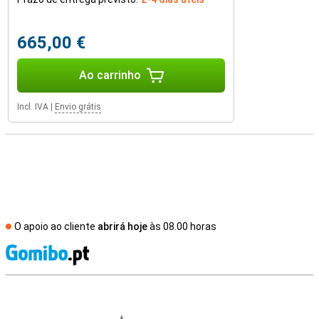
665,00 €
Ao carrinho
Incl. IVA
|
Envio grátis
O apoio ao cliente
abrirá hoje
às 08.00 horas
R
Avaliações de lojas externas