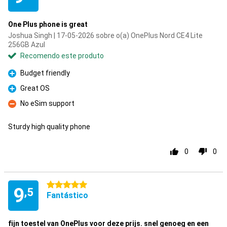
One Plus phone is great
Joshua Singh | 17-05-2026 sobre o(a) OnePlus Nord CE4 Lite
256GB Azul
Recomendo este produto
Budget friendly
Prós
Great OS
Prós
No eSim support
Contras
Sturdy high quality phone
0
0
5 estrelas
9
,5
Fantástico
fijn toestel van OnePlus voor deze prijs. snel genoeg en een