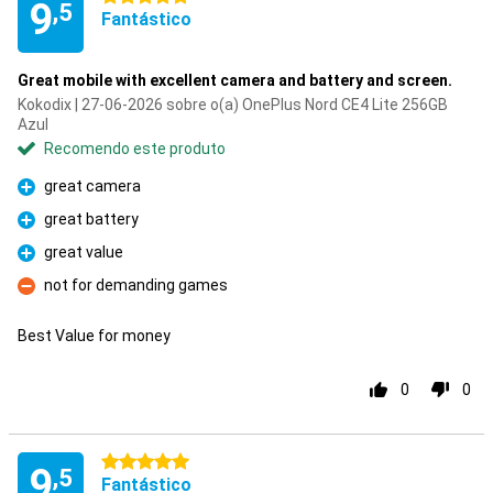
9
,5
Fantástico
Great mobile with excellent camera and battery and screen.
Kokodix | 27-06-2026 sobre o(a) OnePlus Nord CE4 Lite 256GB
Azul
Recomendo este produto
great camera
Prós
great battery
Prós
great value
Prós
not for demanding games
Contras
Best Value for money
0
0
5 estrelas
9
,5
Fantástico