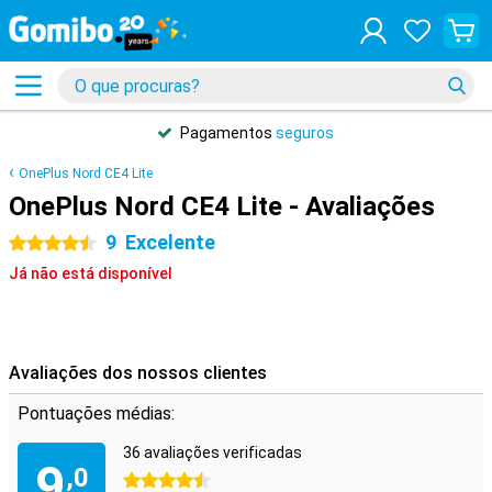
Pagamentos
seguros
OnePlus Nord CE4 Lite
OnePlus Nord CE4 Lite - Avaliações
9
Excelente
4.5 estrelas
Já não está disponível
Avaliações dos nossos clientes
Pontuações médias:
36 avaliações verificadas
9
,0
4.5 estrelas