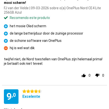
mooi scherm!
FJ van der Velde | 09-03-2026 sobre o(a) OnePlus Nord CE4 Lite
256GB Azul
Recomendo este produto
het mooie Oled scherm
Prós
de lange batterijduur door de zuinige processor
Prós
de schone software van OnePlus
Prós
hij is wel wat dik
Contras
twijfel niet, de Nord toestellen van OnePlus zijn helemaal prima!
je betaalt ook niet teveel.
0
0
4.5 estrelas
9
,0
Excelente