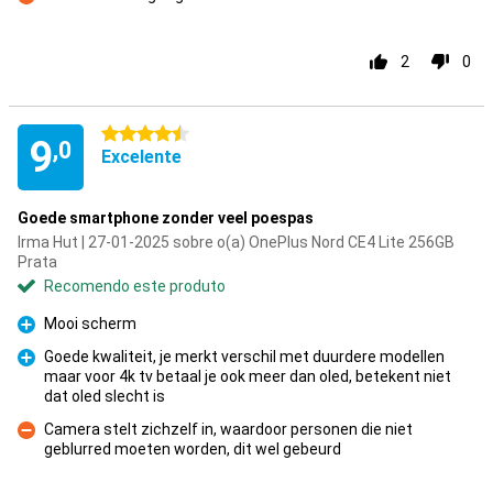
Contras
2
0
4.5 estrelas
9
,0
Excelente
Goede smartphone zonder veel poespas
Irma Hut | 27-01-2025 sobre o(a) OnePlus Nord CE4 Lite 256GB
Prata
Recomendo este produto
Mooi scherm
Prós
Goede kwaliteit, je merkt verschil met duurdere modellen
maar voor 4k tv betaal je ook meer dan oled, betekent niet
Prós
dat oled slecht is
Camera stelt zichzelf in, waardoor personen die niet
geblurred moeten worden, dit wel gebeurd
Contras