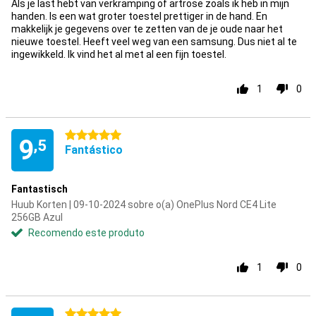
Als je last hebt van verkramping of artrose zoals ik heb in mijn
handen. Is een wat groter toestel prettiger in de hand. En
makkelijk je gegevens over te zetten van de je oude naar het
nieuwe toestel. Heeft veel weg van een samsung. Dus niet al te
ingewikkeld. Ik vind het al met al een fijn toestel.
1
0
5 estrelas
9
,5
Fantástico
Fantastisch
Huub Korten | 09-10-2024 sobre o(a) OnePlus Nord CE4 Lite
256GB Azul
Recomendo este produto
1
0
5 estrelas