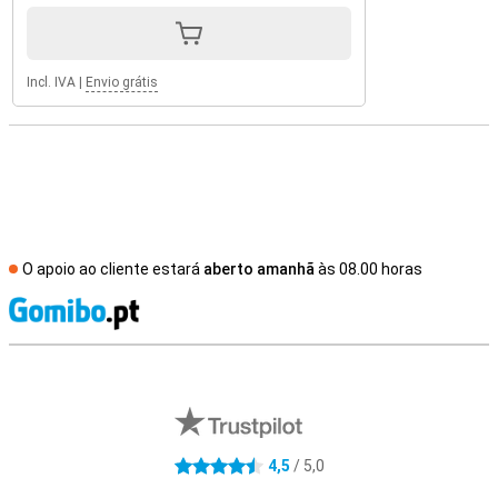
Incl. IVA
|
Envio grátis
O apoio ao cliente estará
aberto amanhã
às 08.00 horas
R
Avaliações de lojas externas
4,5
/ 5,0
4.5 estrelas