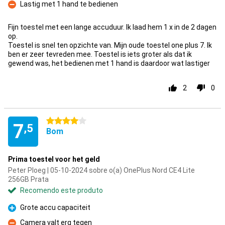
Lastig met 1 hand te bedienen
Contras
Fijn toestel met een lange accuduur. Ik laad hem 1 x in de 2 dagen
op.
Toestel is snel ten opzichte van. Mijn oude toestel one plus 7. Ik
ben er zeer tevreden mee. Toestel is iets groter als dat ik
gewend was, het bedienen met 1 hand is daardoor wat lastiger
2
0
4 estrelas
7
,5
Bom
Prima toestel voor het geld
Peter Ploeg | 05-10-2024 sobre o(a) OnePlus Nord CE4 Lite
256GB Prata
Recomendo este produto
Grote accu capaciteit
Prós
Camera valt erg tegen