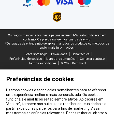
Rodapé legal
Os preços mencionados nesta página incluem IVA, salvo indicação em
contrário.
Os preços excluem os custos de envio.
*Os prazos de entrega não se aplicam a todos os produtos ou métodos de
envio:
mais informações.
Sobre Gomibo.pt
Privacidade
Ficha técnica
Preferências de cookies
Livro de reclamações
Cancelar contrato
Termos e condições
© 2026 Gomibo.pt
Preferências de cookies
Usamos cookies e tecnologias semelhantes para te oferecer
uma experiência melhor e mais personalizada. Os cookies
funcionais e analíticos estão sempre ativos. Ao clicares em
“Aceitar”, também nos autorizas a recolher os teus dados e a
partilhá-los com 3 parceiros para fins de marketing. Assim
mostramos-te anúncios relevantes. Podes retirar ou alterar o