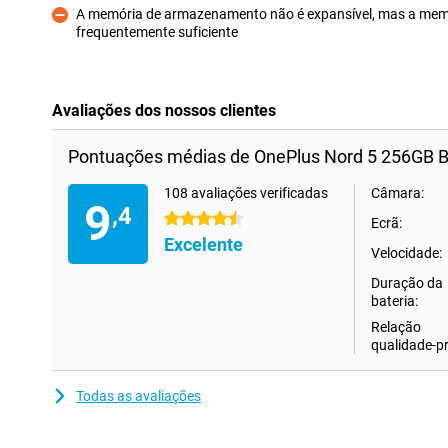
A memória de armazenamento não é expansível, mas a memó
frequentemente suficiente
Contras
Avaliações dos nossos clientes
Pontuações médias de OnePlus Nord 5 256GB B
108 avaliações verificadas
Câmara:
9
,4
4.5 estrelas
Ecrã:
Excelente
Velocidade:
Duração da
bateria:
Relação
qualidade-p
Todas as avaliações