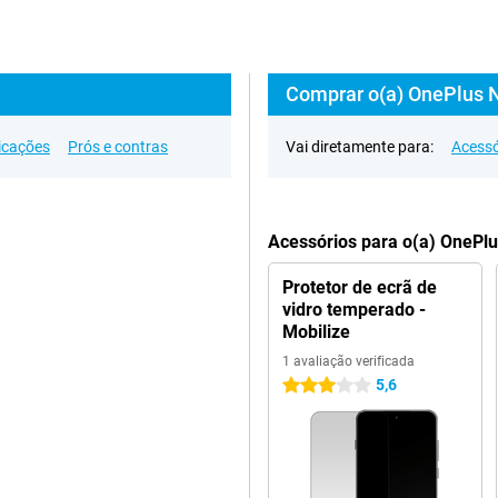
Comprar o(a) OnePlus 
icações
Prós e contras
Vai diretamente para:
Acessó
Acessórios para o(a) OnePl
Protetor de ecrã de
vidro temperado -
Mobilize
1 avaliação verificada
5,6
3 estrelas