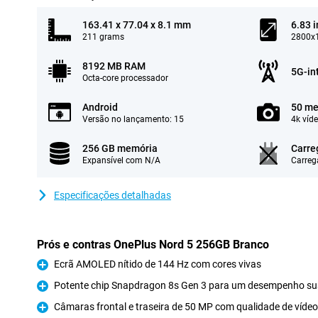
163.41 x 77.04 x 8.1 mm
6.83 
211 grams
2800x1
8192 MB RAM
5G-in
Octa-core processador
Android
50 me
Versão no lançamento: 15
4k víd
256 GB memória
Carre
Expansível com N/A
Carreg
Especificações detalhadas
Prós e contras OnePlus Nord 5 256GB Branco
Ecrã AMOLED nítido de 144 Hz com cores vivas
Prós
Potente chip Snapdragon 8s Gen 3 para um desempenho s
Prós
Câmaras frontal e traseira de 50 MP com qualidade de víde
Prós