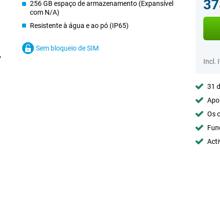
37
256 GB espaço de armazenamento (Expansível
com N/A)
Resistente à água e ao pó (IP65)
Sem bloqueio de SIM
Incl. 
31 d
Apoi
Os c
Fun
Acti