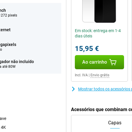
inch
272 pixels
ternet
Em stock: entrega em 1-4
dias úteis
gapixels
15,95 €
eo
gador não incluído
Ao carrinho
a até 80W
Incl. IVA
|
Envio grátis
Mostrar todos os acessórios
Acessórios que combinam c
uave
Capas
o 4K