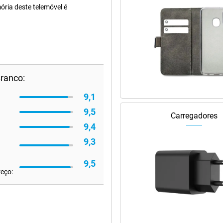
ria deste telemóvel é
ranco:
9,1
9,5
Carregadores
9,4
9,3
9,5
reço: