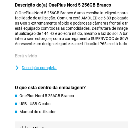
Descrição do(a) OnePlus Nord 5 256GB Branco
O OnePlus Nord 5 256GB Branco é uma escolha inteligente para 
facilidade de utilização. Com um ecrã AMOLED de 6,83 polega
8s Gen 3 extremamente rápido e poderosas câmaras frontal e tra
está equipado com todas as comodidades. Desfrutará de image
atualização de 144 Hz e ao ecrã nítido, mesmo à luz do sol. A 
inteiro sem esforço e, com o carregamento SUPERVOOC de 80W, 
Acrescente um design elegante e a certificação IP65 e está tudo
Ecrã vívido
O grande ecrã AMOLED do Nord 5 impressiona desde o primei
de 2800 × 1272 e uma relação ecrã/corpo de 93,6%, tudo parece n
Descrição completa
taxa de atualização de 144 Hz garante uma experiência de utili
percorrer o ecrã, jogar ou ver vídeos. Graças ao HDR10+ e à repr
imagens parecem reais e, com um pico de brilho de até 1800 nit
O que está dentro da embalagem?
legível mesmo sob luz solar intensa. O Nord 5 combina assim q
OnePlus Nord 5 256GB Branco
Desempenho suave
USB - USB-C cabo
O OnePlus Nord 5 possui o poderoso chipset Snapdragon 8s Gen
Manual do utilizador
pesadas e multitarefas sem esforço. O OxygenOS 15, baseado no A
fluido. Quer esteja a alternar entre aplicações, a jogar ou a edit
problemas. Extra útil é a Vitalização da RAM do OnePlus, que op
memória de trabalho para uma velocidade duradoura.