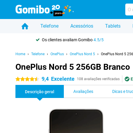
Telefone
Acessórios
Tablets
Os clientes avaliam Gomibo
4.5/5
Home
Telefone
OnePlus
OnePlus Nord 5
OnePlus Nord 5 25
OnePlus Nord 5 256GB Branco
9,4
Excelente
E
4.5 estrelas
108 avaliações verificadas
Avaliações
Dicas e tru
Descrição geral