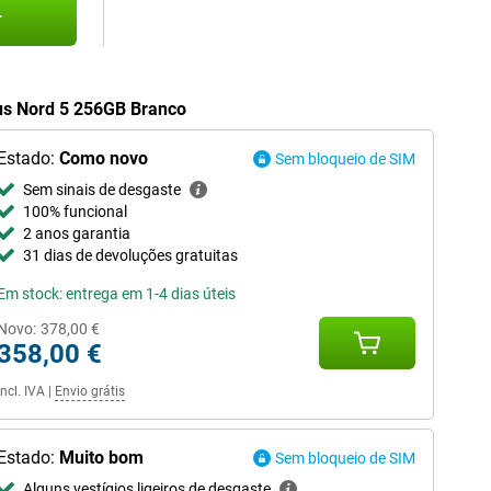
r
lus Nord 5 256GB Branco
Estado:
Como novo
Sem bloqueio de SIM
Sem sinais de desgaste
100% funcional
2 anos garantia
31 dias de devoluções gratuitas
Em stock: entrega em 1-4 dias úteis
Novo:
378,00 €
358,00 €
Incl. IVA
|
Envio grátis
Estado:
Muito bom
Sem bloqueio de SIM
Alguns vestígios ligeiros de desgaste