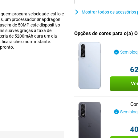
Mostrar todos os acessórios
quem procura velocidade, estilo e
das, um processador Snapdragon
seira de 50MP, este dispositivo
ns suaves graças à taxa de
Opções de cores para o(a) 
bateria de 5200mAh dura um dia
ficará cheio num instante.
 pronto.
Sem bloq
ro momento. Com uma resolução
62
ítido, colorido e espaçoso. A
zação suave, especialmente ao
Ve
odução de cores de 10 bits, as
s, o ecrã permanece perfeitamente
ualidade de imagem com conforto.
Cor
Sem bloq
 3, que lida com aplicações
ndroid 15, é leve, intuitivo e
ar vídeos, tudo funciona sem
40
timiza inteligentemente a sua