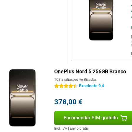
idade superior. Tudo indica que
es estéreo duplos e ao suporte
ta e clara. Durante as chamadas,
ser sempre ouvido com clareza.
 com suporte para codecs como
u a fazer chamadas numa sala
OnePlus Nord 5 256GB Branco
108 avaliações verificadas
Excelente 9,4
4.5 estrelas
378,00 €
Encomendar SIM gratuito
Incl. IVA
|
Envio grátis