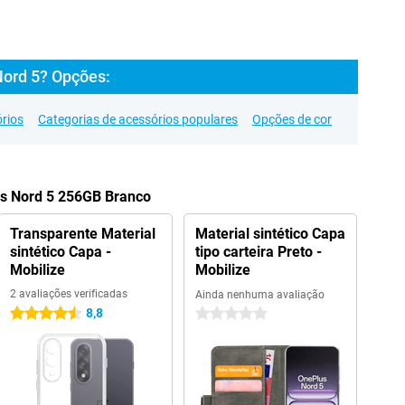
Nord 5? Opções:
rios
Categorias de acessórios populares
Opções de cor
us Nord 5 256GB Branco
Transparente Material
Material sintético Capa
sintético Capa -
tipo carteira Preto -
Mobilize
Mobilize
2 avaliações verificadas
Ainda nenhuma avaliação
8,8
4.5 estrelas
0 estrelas