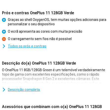
Prós e contras OnePlus 11 128GB Verde
Graças ao shell OxygenOS, tem muitas opções adicionais para
personalizar o seu dispositivo
Prós
O ecrã apresenta as cores com muita precisão
Prós
O carregamento sem fios não é possível
Contras
Todos os prós e contras
Descrição do(a) OnePlus 11 128GB Verde
O OnePlus 11 8GB/128GB Green é um telemóvel verdadeiramente
topo de gama com excelentes especificações, como o rápido
processador Snapdragon 8 Gen 2 e excelentes câmaras. Este
telemóvel OnePlus permite-lhe executar todas as aplicações e
jogos e tirar excelentes fotografias com o toque de um botão!
Descrição completa
Além disso, este OnePlus 11 8GB/128GB Verde também tem um
aspeto incrivelmente bonito, pelo que vai adorar tirá-lo do bolso
para o mostrar aos seus amigos e familiares. O ecrã tem um
Acessórios que combinam com o(a) OnePlus 11 128GB
diâmetro de 6,7 polegadas, para que possa ver tudo claramente.