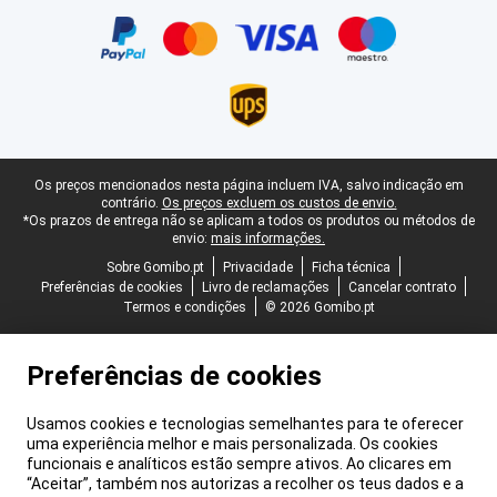
Certificados, métodos de pagamento, parceiros do serviço de ent
Rodapé legal
Os preços mencionados nesta página incluem IVA, salvo indicação em
contrário.
Os preços excluem os custos de envio.
*Os prazos de entrega não se aplicam a todos os produtos ou métodos de
envio:
mais informações.
Sobre Gomibo.pt
Privacidade
Ficha técnica
Preferências de cookies
Livro de reclamações
Cancelar contrato
Termos e condições
© 2026 Gomibo.pt
Preferências de cookies
Usamos cookies e tecnologias semelhantes para te oferecer
uma experiência melhor e mais personalizada. Os cookies
funcionais e analíticos estão sempre ativos. Ao clicares em
“Aceitar”, também nos autorizas a recolher os teus dados e a