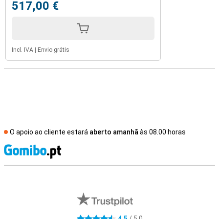
517,00 €
Incl. IVA
|
Envio grátis
O apoio ao cliente estará
aberto amanhã
às 08.00 horas
R
Avaliações de lojas externas
4,5
/ 5,0