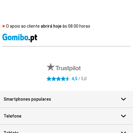
O apoio ao cliente
abrirá hoje
às 08.00 horas
R
Avaliações de lojas externas
4,5
/ 5,0
4.5 estrelas
Smartphones populares
Telefone