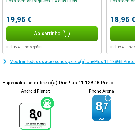
Em stock: entrega em 1-4 dias úteis
Em stock: ent
Scanner de impressão digital invisível
Com um OnePlus 11, você recebe um sensor de impressão
19,95 €
18,95 €
digital.Você pode desbloquear seu telefone colocando o dedo na
tela.A parte traseira do vidro do OnePlus 11 dá a este dispositivo
uma aparência única, essa aparência é muito popular entre os
Ao carrinho
dispositivos de ponta.
Incl. IVA
|
Envio grátis
Incl. IVA
|
Envio 
Mostrar todos os acessórios para o(a) OnePlus 11 128GB Preto
Especialistas sobre o(a) OnePlus 11 128GB Preto
Android Planet
Phone Arena
8,
7
8,
0