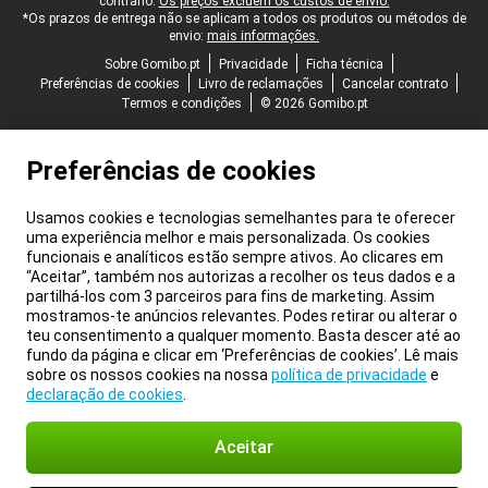
contrário.
Os preços excluem os custos de envio.
*Os prazos de entrega não se aplicam a todos os produtos ou métodos de
envio:
mais informações.
Sobre Gomibo.pt
Privacidade
Ficha técnica
Preferências de cookies
Livro de reclamações
Cancelar contrato
Termos e condições
© 2026 Gomibo.pt
Preferências de cookies
Usamos cookies e tecnologias semelhantes para te oferecer
uma experiência melhor e mais personalizada. Os cookies
funcionais e analíticos estão sempre ativos. Ao clicares em
“Aceitar”, também nos autorizas a recolher os teus dados e a
partilhá-los com 3 parceiros para fins de marketing. Assim
mostramos-te anúncios relevantes. Podes retirar ou alterar o
teu consentimento a qualquer momento. Basta descer até ao
fundo da página e clicar em ‘Preferências de cookies’. Lê mais
sobre os nossos cookies na nossa
política de privacidade
e
declaração de cookies
.
Aceitar