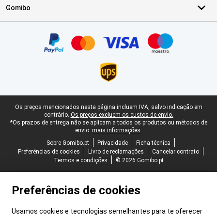
Gomibo
Certificados, métodos de pagamento, parceiros do serviço de ent
Rodapé legal
Os preços mencionados nesta página incluem IVA, salvo indicação em
contrário.
Os preços excluem os custos de envio.
*Os prazos de entrega não se aplicam a todos os produtos ou métodos de
envio:
mais informações.
Sobre Gomibo.pt
Privacidade
Ficha técnica
Preferências de cookies
Livro de reclamações
Cancelar contrato
Termos e condições
© 2026 Gomibo.pt
Preferências de cookies
Usamos cookies e tecnologias semelhantes para te oferecer