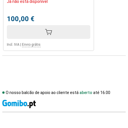
Já não está disponível
100,00 €
Incl. IVA
|
Envio grátis
O nosso balcão de apoio ao cliente está
aberto
até 16.00
R
Avaliações de lojas externas