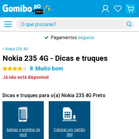
Pagamentos
seguros
Nokia 235 4G
Nokia 235 4G - Dicas e truques
8
Muito bom
4 estrelas
Já não está disponível
Dicas e truques para o(a) Nokia 235 4G Preto
Aplicar o protetor de
Colocar um cartão
ecrã
SIM