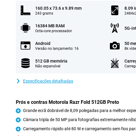
160.05 x 73.6 x 9.89 mm
8.09 
243 grams
2484x2
16384 MB RAM
5G-in
Octa-core processador
Android
50 me
Versão no lançamento: 16
8k víd
512 GB memória
Carre
Não expansível
Carreg
Especificações detalhadas
Prós e contras Motorola Razr Fold 512GB Preto
Grande ecrã dobrável de 8,09 polegadas para a melhor exper
Prós
Câmara tripla de 50 MP para fotografias extremamente níti
Prós
Carregamento rápido até 80 W e carregamento sem fios pa
Prós