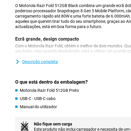
O Motorola Razr Fold 512GB Black combina um grande ecrã dob
poderoso processador Snapdragon 8 Gen 5 Mobile Platform, câm
carregamento rápido até 80W e uma forte bateria de 6.000mAh. E
aqueles que querem tirar tudo do seu smartphone, graças ao A
actualizações, está em boa forma para o futuro.
Ecrã grande, design compacto
Com o Motorola Razr Fold, obtém o melhor de dois mundos. Qu
seu bolso, mas quando desdobrado, está a utilizar um grande ec
ver séries, por exemplo. O design fino de apenas 4,55 mm qua
luxuoso. A construção robusta e a utilização de materiais de a
Descrição completa
dispositivo durará muito tempo e aguentará as pancadas.
Dois ecrãs
O que está dentro da embalagem?
Para além do grande ecrã interno, também pode utilizar o ecrã e
Motorola Razr Fold 512GB Preto
ecrã tem uma elevada taxa de atualização de até 165 Hz, fazen
rápido. Pode verificar rapidamente as notificações ou responde
USB-C - USB-C cabo
dispositivo. Isto torna a sua utilização extremamente convenie
Manual do utilizador
proporciona uma experiência flexível que se adapta perfeitament
Desempenho poderoso
Não fique sem carga
Sob o capô do Motorola Razr Fold, encontra-se o processador 
Este produto não inclui carregador e necessita de um