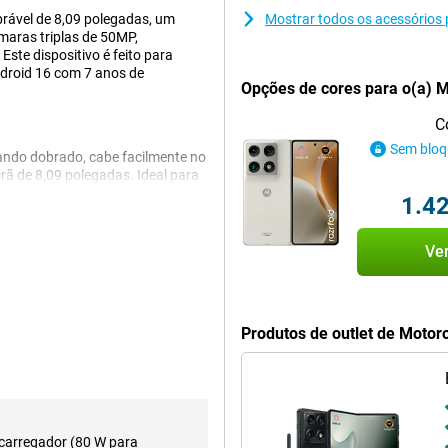
rável de 8,09 polegadas, um
Mostrar todos os acessórios 
aras triplas de 50MP,
ste dispositivo é feito para
ndroid 16 com 7 anos de
Opções de cores para o(a) M
C
Sem bloq
ando dobrado, cabe facilmente no
rã de 8,09 polegadas. Ideal para
ndo desdobrado é moderno e
1.42
lta qualidade asseguram que o seu
Ve
xterno de 6,56 polegadas. Este
do com que tudo seja suave e
r a mensagens sem abrir o
Produtos de outlet de Motor
nte. A combinação de dois ecrãs
e ao seu ritmo diário.
Snapdragon 8 Gen 5 Mobile
 carregador (80 W para