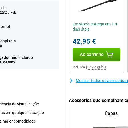
inch
232 pixels
Em stock: entrega em 1-4
ternet
dias úteis
42,95 €
gapixels
eo
Ao carrinho
gador não incluído
a até 80W
Incl. IVA
|
Envio grátis
Mostrar todos os acessórios 
Acessórios que combinam co
iência de visualização
das em qualquer situação
Capas
ra maior comodidade