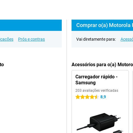
Comprar o(a) Motorola 
icações
Prós e contras
Vai diretamente para:
Acessó
to
Acessórios para o(a) Motoro
Carregador rápido -
Samsung
203 avaliações verificadas
8,9
4.5 estrelas