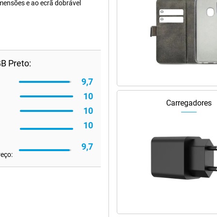
imensões e ao ecrã dobrável
B Preto:
9,7
10
Carregadores
10
10
9,7
reço: