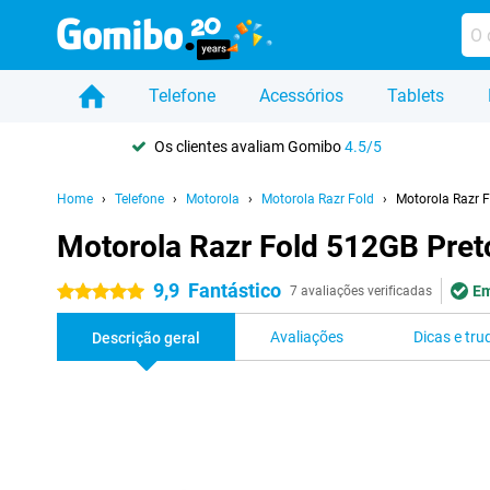
Telefone
Acessórios
Tablets
Os clientes avaliam Gomibo
4.5/5
Home
Telefone
Motorola
Motorola Razr Fold
Motorola Razr 
Motorola Razr Fold 512GB Pret
9,9
Fantástico
Em
5 estrelas
7 avaliações verificadas
Avaliações
Dicas e tru
Descrição geral