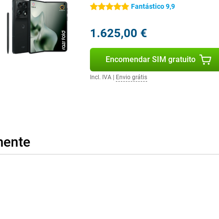
Fantástico 9,9
5 estrelas
o. Mesmo com uma utilização
de recarregar rapidamente. A sua
stante, para voltar a funcionar
1.625,00 €
 Também pode utilizar a bateria
. Assim, nunca fica sem energia,
Encomendar SIM gratuito
Incl. IVA
|
Envio grátis
 está sempre ligado a redes
abalho e para casa. Desbloqueia
facial. O NFC também está
os de actualizações, o seu
o partido do seu smartphone.
mente
cluída. Isto permite-lhe tirar
 notas rapidamente, actualize
xtra. A caneta é natural e
o com o ecrã espaçoso, este
vel. Isto torna o Motorola Razr
criativos e para quem gosta de