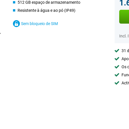
1.
512 GB espaço de armazenamento
Resistente à água e ao pó (IP49)
Sem bloqueio de SIM
Incl. 
31 d
Apoi
Os c
Fun
Acti