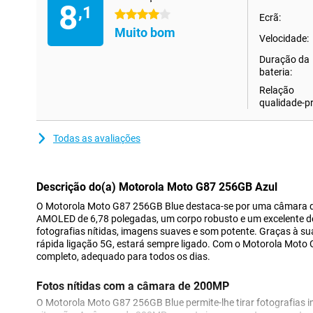
8
,1
4 estrelas
Ecrã:
Muito bom
Velocidade:
Duração da
bateria:
Relação
qualidade-p
Todas as avaliações
Descrição do(a) Motorola Moto G87 256GB Azul
O Motorola Moto G87 256GB Blue destaca-se por uma câmara d
AMOLED de 6,78 polegadas, um corpo robusto e um excelente 
fotografias nítidas, imagens suaves e som potente. Graças à su
rápida ligação 5G, estará sempre ligado. Com o Motorola Mot
completo, adequado para todos os dias.
Fotos nítidas com a câmara de 200MP
O Motorola Moto G87 256GB Blue permite-lhe tirar fotografias 