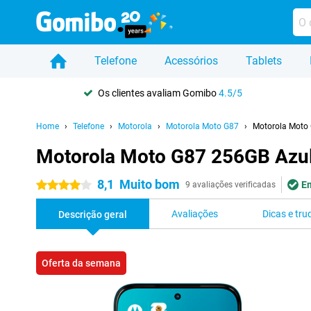
Telefone
Acessórios
Tablets
Os clientes avaliam Gomibo
4.5/5
Home
Telefone
Motorola
Motorola Moto G87
Motorola Moto
Motorola Moto G87 256GB Azu
8,1
Muito bom
Em
4 estrelas
9 avaliações verificadas
Avaliações
Dicas e tru
Descrição geral
Oferta da semana