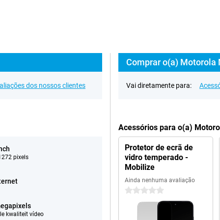
Comprar o(a) Motorola
aliações dos nossos clientes
Vai diretamente para:
Acessó
Acessórios para o(a) Motor
Protetor de ecrã de
inch
vidro temperado -
272 pixels
Mobilize
Ainda nenhuma avaliação
ternet
0 estrelas
egapixels
e kwaliteit vídeo