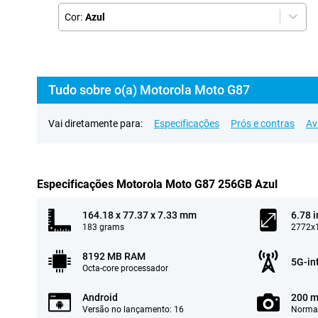
Cor:
Azul
Tudo sobre o(a) Motorola Moto G87
Vai diretamente para:
Especificações
Prós e contras
Av
Especificações Motorola Moto G87 256GB Azul
164.18 x 77.37 x 7.33 mm
6.78 
183 grams
2772x1
8192 MB RAM
5G-in
Octa-core processador
Android
200 m
Versão no lançamento: 16
Normal