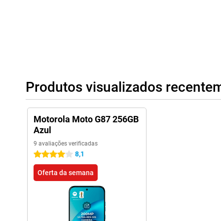
permite o pagamento sem contacto. A combinação de áudio, se
inteligentes completa este smartphone. É assim que pode tirar 
Moto G87!
Produtos visualizados recente
Motorola Moto G87 256GB
Azul
9 avaliações verificadas
8,1
4 estrelas
Oferta da semana