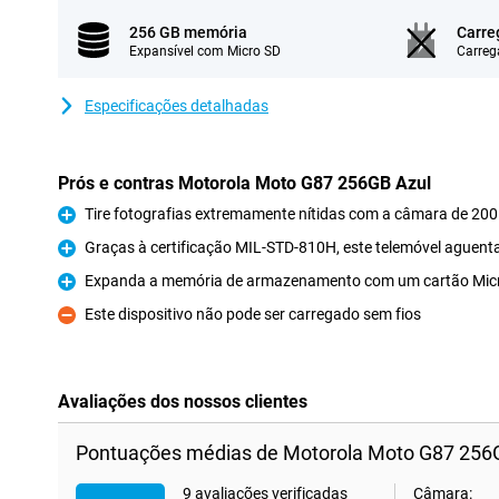
256 GB memória
Carre
Expansível com Micro SD
Carreg
Especificações detalhadas
Prós e contras Motorola Moto G87 256GB Azul
Tire fotografias extremamente nítidas com a câmara de 20
Prós
Graças à certificação MIL-STD-810H, este telemóvel aguent
Prós
Expanda a memória de armazenamento com um cartão Mic
Prós
Este dispositivo não pode ser carregado sem fios
Contras
Avaliações dos nossos clientes
Pontuações médias de Motorola Moto G87 256G
9 avaliações verificadas
Câmara: