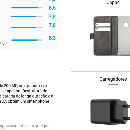
Capas
8,6
7,8
7,8
8,3
reço:
Carregadores
e 200 MP, um grande ecrã
desempenho. Desfrutará de
a bateria de longa duração e à
o G87, obtém um smartphone
impressionantes em qualquer