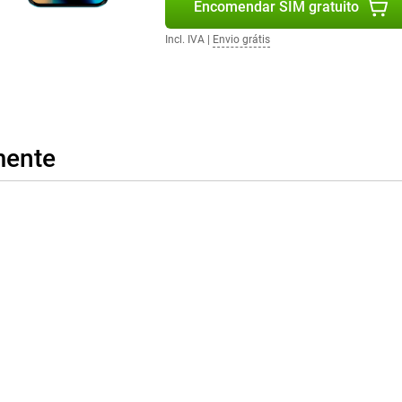
Encomendar SIM gratuito
gurança e funcionalidades
o máximo partido do seu Motorola
Incl. IVA
|
Envio grátis
mente