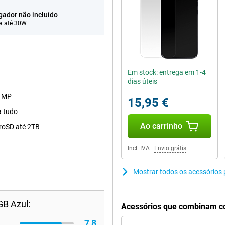
gador não incluído
a até 30W
Em stock: entrega em 1-4
dias úteis
0 MP
15,95 €
a tudo
Ao carrinho
roSD até 2TB
Incl. IVA
|
Envio grátis
Mostrar todos os acessórios
B Azul:
Acessórios que combinam c
7,8