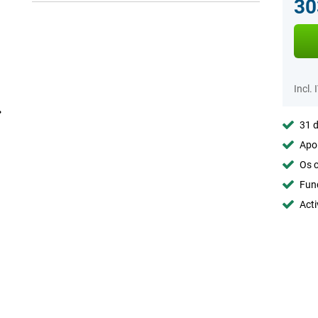
30
Incl. 
31 d
Apoi
Os c
Fun
Acti