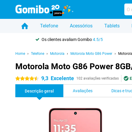
Telefone
Acessórios
Tablets
Os clientes avaliam Gomibo
4.5/5
Home
Telefone
Motorola
Motorola Moto G86 Power
Motorol
Motorola Moto G86 Power 8GB
9,3
Excelente
E
4.5 estrelas
102 avaliações verificadas
Avaliações
Dicas e tru
Descrição geral