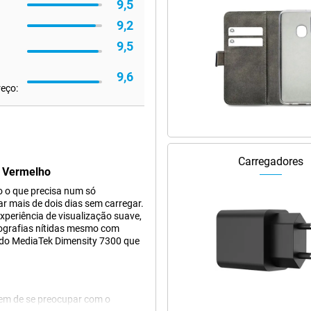
9,5
9,2
9,5
9,6
reço:
Carregadores
B Vermelho
 o que precisa num só
r mais de dois dias sem carregar.
eriência de visualização suave,
tografias nítidas mesmo com
pido MediaTek Dimensity 7300 que
em de se preocupar com o