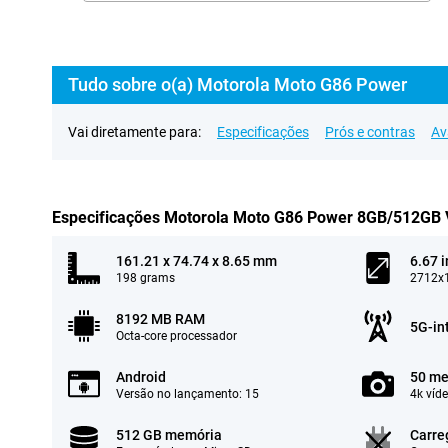
Tudo sobre o(a) Motorola Moto G86 Power
Vai diretamente para:
Especificações
Prós e contras
Av
Especificações Motorola Moto G86 Power 8GB/512GB
161.21 x 74.74 x 8.65 mm
6.67 
198 grams
2712x1
8192 MB RAM
5G-in
Octa-core processador
Android
50 me
Versão no lançamento: 15
4k víd
512 GB memória
Carre