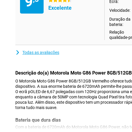
9
4.5 estrelas
Ecrã:
Excelente
Velocidade:
Duração da
bateria:
Relação
qualidade-p
Todas as avaliações
Descrição do(a) Motorola Moto G86 Power 8GB/512G
O Motorola Moto G86 Power 8GB/512GB Vermelho oferece tudo
dispositivo. A sua enorme bateria de 6720mAh permite-lhe passa
O ecrã pOLED de 6,67 polegadas com 120Hz proporciona uma exp
enquanto a câmara de 50MP com tecnologia Quad Pixel tira fo
pouca luz. Além disso, este dispositivo tem um processador rá
torna tudo mais suave.
Bateria que dura dias
Com a bateria de 6720mAh do Motorola Moto G86 Power, não t