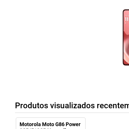
sem distracções.
Produtos visualizados recente
Motorola Moto G86 Power