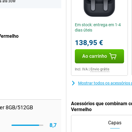
a até 30W
Em stock: entrega em 1-4
dias úteis
Vermelho
138,95 €
Ao carrinho
Incl. IVA
|
Envio grátis
Mostrar todos os acessório
Acessórios que combinam c
wer 8GB/512GB
Vermelho
Capas
8,7