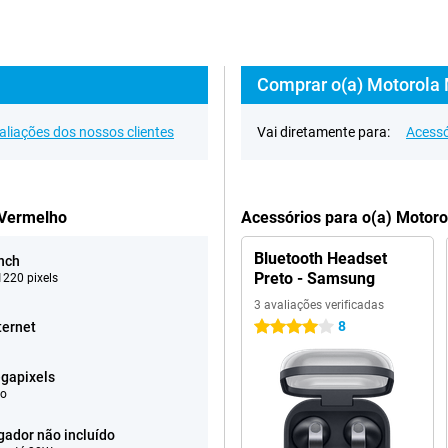
Comprar o(a) Motorola
aliações dos nossos clientes
Vai diretamente para:
Acessó
 Vermelho
Acessórios para o(a) Moto
Bluetooth Headset
inch
Preto - Samsung
220 pixels
3 avaliações verificadas
8
ternet
4 estrelas
gapixels
eo
gador não incluído