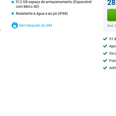
28
512 GB espaço de armazenamento (Expansível
com Micro SD)
Resistente à água e ao pó (IP68)
Sem bloqueio de SIM
Incl. 
31 d
Apoi
Os c
Fun
Acti