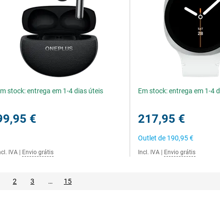
m stock: entrega em 1-4 dias úteis
Em stock: entrega em 1-4 d
99,95 €
217,95 €
Outlet de
190,95 €
ncl. IVA
|
Envio grátis
Incl. IVA
|
Envio grátis
2
3
…
15