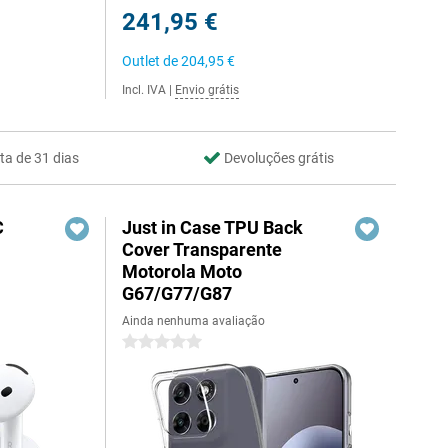
241,95 €
Outlet de
204,95 €
Incl. IVA
|
Envio grátis
ta de 31 dias
Devoluções grátis
C
Just in Case TPU Back
Cover Transparente
Motorola Moto
G67/G77/G87
Ainda nenhuma avaliação
1
0 estrelas