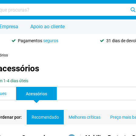
Empresa
Apoio ao cliente
Pagamentos
seguros
31 dias de dev
órios
acessórios
 1-4 dias úteis
ques
Acessórios
rdenar por:
Recomendado
Melhores críticas
Preço mais b
dutos