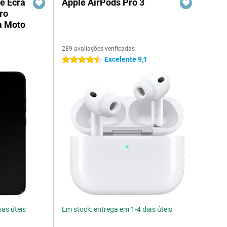
e Ecrã
Apple AirPods Pro 3
ro
a Moto
289 avaliações verificadas
Excelente 9,1
4.5 estrelas
ias úteis
Em stock: entrega em 1-4 dias úteis