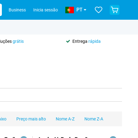
PT
Business
Inicia sessão
oluções
grátis
Entrega
rápida
aixo
Preço mais alto
Nome A-Z
Nome Z-A