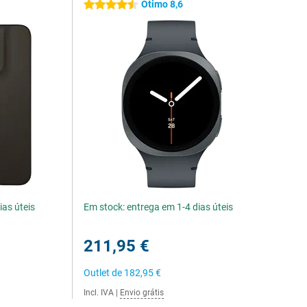
Ótimo 8,6
4.5 estrelas
ias úteis
Em stock: entrega em 1-4 dias úteis
211,95 €
Outlet de
182,95 €
Incl. IVA
|
Envio grátis