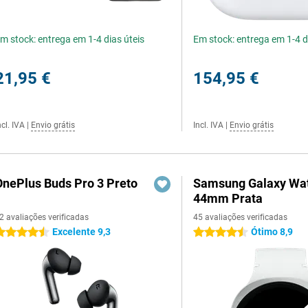
m stock: entrega em 1-4 dias úteis
Em stock: entrega em 1-4 d
21,95 €
154,95 €
ncl. IVA
|
Envio grátis
Incl. IVA
|
Envio grátis
OnePlus Buds Pro 3 Preto
Samsung Galaxy Wat
44mm Prata
2 avaliações verificadas
45 avaliações verificadas
Excelente 9,3
Ótimo 8,9
.5 estrelas
4.5 estrelas