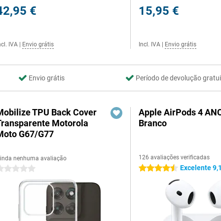
42,95 €
15,95 €
ncl. IVA
|
Envio grátis
Incl. IVA
|
Envio grátis
Envio grátis
Período de devolução gratui
Mobilize TPU Back Cover
Apple AirPods 4 AN
Transparente Motorola
Branco
Moto G67/G77
126 avaliações verificadas
inda nenhuma avaliação
Excelente 9,
4.5 estrelas
 estrelas