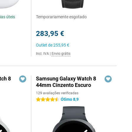
ias úteis
Temporariamente esgotado
283,95 €
Outlet de
255,95 €
Incl. IVA
|
Envio grátis
ch 8
Samsung Galaxy Watch 8
44mm Cinzento Escuro
129 avaliações verificadas
Ótimo 8,9
4.5 estrelas