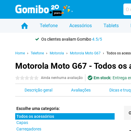
Telefone
Acessórios
Tablets
Os clientes avaliam Gomibo
4.5/5
Home
Telefone
Motorola
Motorola Moto G67
Todos os acess
Motorola Moto G67 - Todos os 
Em stock:
Entrega em
0 estrelas
Ainda nenhuma avaliação
Descrição geral
Avaliações
Dicas e tru
Escolhe uma categoria:
O
Todos os acessórios
Capas
Pro
Carregadores