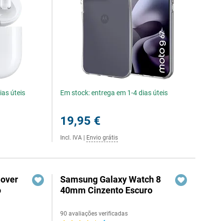
ias úteis
Em stock: entrega em 1-4 dias úteis
19,95 €
Incl. IVA
|
Envio grátis
Cover
Samsung Galaxy Watch 8
o
40mm Cinzento Escuro
90 avaliações verificadas