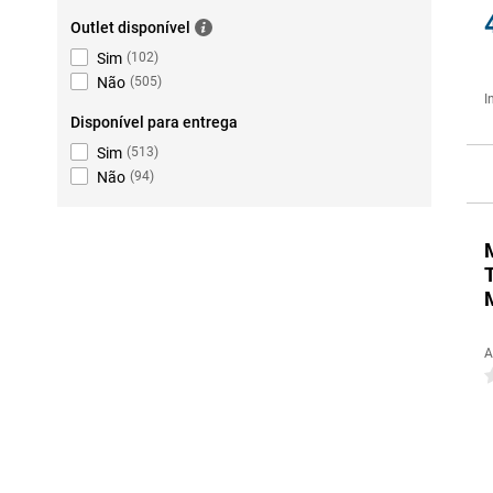
Outlet disponível
Sim
(
102
)
Não
(
505
)
I
Disponível para entrega
Sim
(
513
)
Não
(
94
)
A
0