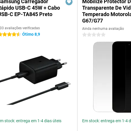
Samsung Carregador
Mobilize Protector D
Rápido USB-C 45W + Cabo
Transparente De Vid
USB-C EP-TA845 Preto
Temperado Motorol
G67/G77
03 avaliações verificadas
Ainda nenhuma avaliação
Ótimo 8,9
.5 estrelas
0 estrelas
m stock: entrega em 1-4 dias úteis
Em stock: entrega em 1-4 d