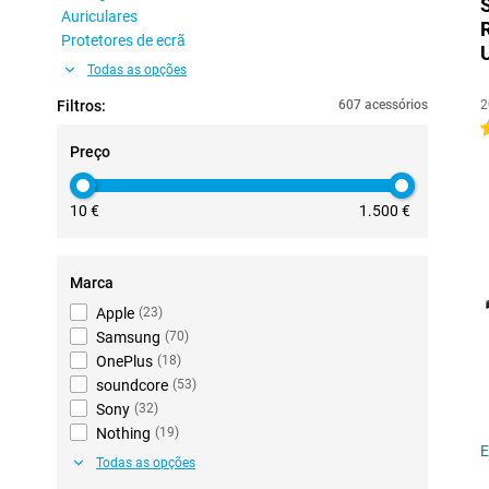
Auriculares
Protetores de ecrã
Todas as opções
Filtros:
607 acessórios
2
4
Preço
10 €
1.500 €
Marca
Apple
(
23
)
Samsung
(
70
)
OnePlus
(
18
)
soundcore
(
53
)
Sony
(
32
)
Nothing
(
19
)
E
Todas as opções