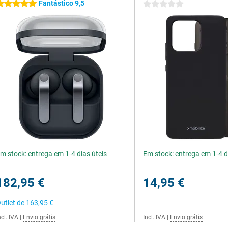
Fantástico 9,5
 estrelas
0 estrelas
m stock: entrega em 1-4 dias úteis
Em stock: entrega em 1-4 d
182,95 €
14,95 €
utlet de
163,95 €
ncl. IVA
|
Envio grátis
Incl. IVA
|
Envio grátis