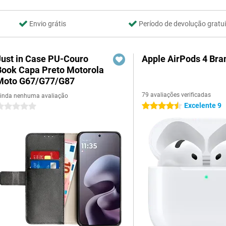
Envio grátis
Período de devolução gratui
Just in Case PU-Couro
Apple AirPods 4 Bra
Book Capa Preto Motorola
Moto G67/G77/G87
79 avaliações verificadas
inda nenhuma avaliação
Excelente 9
4.5 estrelas
 estrelas