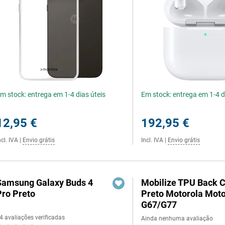
m stock: entrega em 1-4 dias úteis
Em stock: entrega em 1-4 d
12,95 €
192,95 €
ncl. IVA
|
Envio grátis
Incl. IVA
|
Envio grátis
Samsung Galaxy Buds 4
Mobilize TPU Back 
Pro Preto
Preto Motorola Mot
G67/G77
4 avaliações verificadas
Ainda nenhuma avaliação