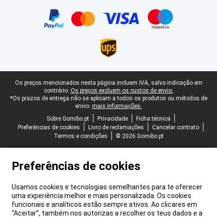
Certificados, métodos de pagamento, parceiros do serviço de ent
Rodapé legal
Os preços mencionados nesta página incluem IVA, salvo indicação em
contrário.
Os preços excluem os custos de envio.
*Os prazos de entrega não se aplicam a todos os produtos ou métodos de
envio:
mais informações.
Sobre Gomibo.pt
Privacidade
Ficha técnica
Preferências de cookies
Livro de reclamações
Cancelar contrato
Termos e condições
© 2026 Gomibo.pt
Preferências de cookies
Usamos cookies e tecnologias semelhantes para te oferecer
uma experiência melhor e mais personalizada. Os cookies
funcionais e analíticos estão sempre ativos. Ao clicares em
“Aceitar”, também nos autorizas a recolher os teus dados e a