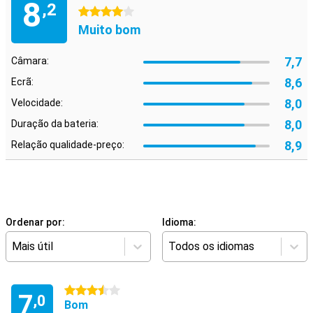
8
,2
4 estrelas
Muito bom
7,7
Câmara:
8,6
Ecrã:
8,0
Velocidade:
8,0
Duração da bateria:
8,9
Relação qualidade-preço:
Ordenar por:
Idioma:
Mais útil
Todos os idiomas
3.5 estrelas
7
,0
Bom