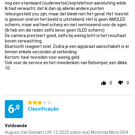
nog een standaard (ouderwetse) koptelefoon aansluiting wilde.
Ik had verwacht, dat ik dan op allerlei andere punten
teleurgesteld zou zijn, maar dat bleek niet het geval. Het toestel
is gewoon snel en het beeld is uitstekend. Het is geen AMOLED
scherm, maar wel heel scherp en niet vermoeiend voor de ogen.
(Ik heb om die reden zelfs liever geen OLED scherm)
De camera presteert goed, zelfs bij weinig licht is het resultaat
boven verwachting.
Bluetooth reageert snel. Zodra je een apparaat aanschakelt is er
binnen enkele seconden al verbinding.
Kortom: heel tevreden voor weinig geld.
Ook voor de service en het meedenken van Belsimpel, een dikke
10.
0
0
3 estrelas
6
,0
Classificação
Voldoende
Hugues Van Dionant | 09-12-2025 sobre o(a) Motorola Moto G54