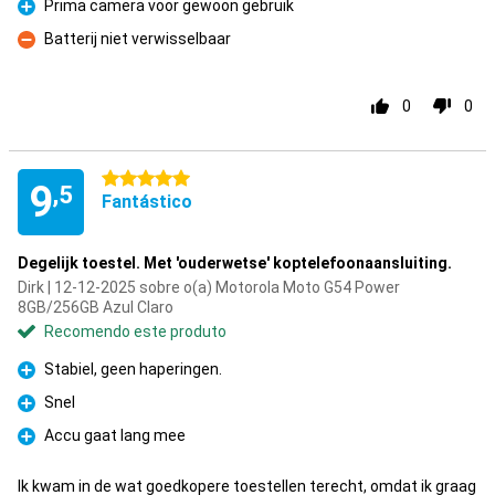
Prima camera voor gewoon gebruik
Prós
Batterij niet verwisselbaar
Contras
0
0
5 estrelas
9
,5
Fantástico
Degelijk toestel. Met 'ouderwetse' koptelefoonaansluiting.
Dirk | 12-12-2025 sobre o(a) Motorola Moto G54 Power
8GB/256GB Azul Claro
Recomendo este produto
Stabiel, geen haperingen.
Prós
Snel
Prós
Accu gaat lang mee
Prós
Ik kwam in de wat goedkopere toestellen terecht, omdat ik graag