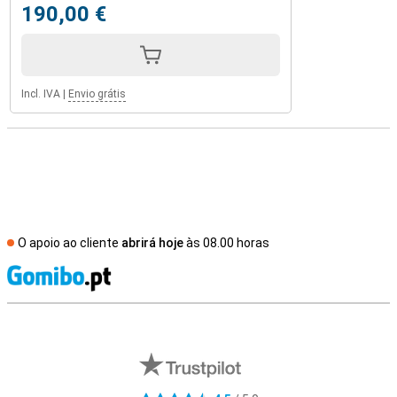
190,00 €
Incl. IVA
|
Envio grátis
O apoio ao cliente
abrirá hoje
às 08.00 horas
R
Avaliações de lojas externas