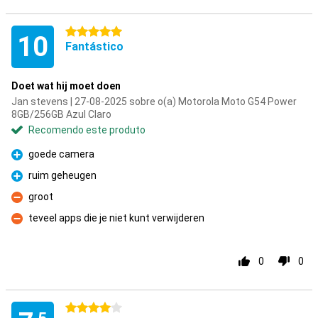
5 estrelas
10
Fantástico
Doet wat hij moet doen
Jan stevens | 27-08-2025 sobre o(a) Motorola Moto G54 Power
8GB/256GB Azul Claro
Recomendo este produto
goede camera
Prós
ruim geheugen
Prós
groot
Contras
teveel apps die je niet kunt verwijderen
Contras
0
0
4 estrelas