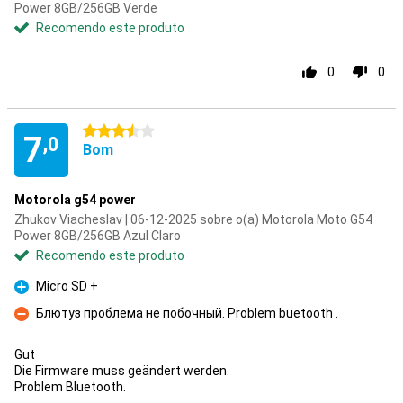
Power 8GB/256GB Verde
Recomendo este produto
0
0
3.5 estrelas
7
,0
Bom
Motorola g54 power
Zhukov Viacheslav | 06-12-2025 sobre o(a) Motorola Moto G54
Power 8GB/256GB Azul Claro
Recomendo este produto
Micro SD +
Prós
Блютуз проблема не побочный. Problem buetooth .
Contras
Gut
Die Firmware muss geändert werden.
Problem Bluetooth.