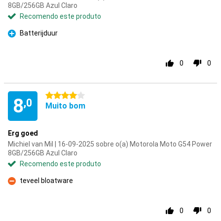
8GB/256GB Azul Claro
Recomendo este produto
Batterijduur
Prós
0
0
4 estrelas
8
,0
Muito bom
Erg goed
Michiel van Mil | 16-09-2025 sobre o(a) Motorola Moto G54 Power
8GB/256GB Azul Claro
Recomendo este produto
teveel bloatware
Contras
0
0