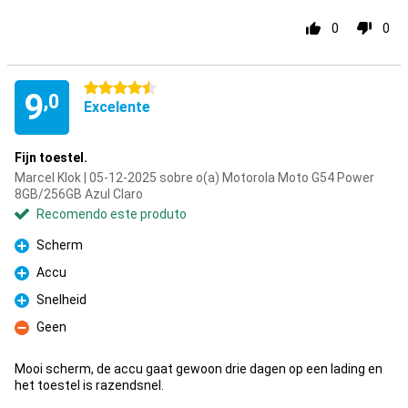
0
0
4.5 estrelas
9
,0
Excelente
Fijn toestel.
Marcel Klok | 05-12-2025 sobre o(a) Motorola Moto G54 Power
8GB/256GB Azul Claro
Recomendo este produto
Scherm
Prós
Accu
Prós
Snelheid
Prós
Geen
Contras
Mooi scherm, de accu gaat gewoon drie dagen op een lading en
het toestel is razendsnel.