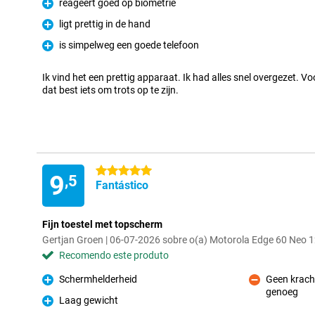
reageert goed op biometrie
Prós
ligt prettig in de hand
Prós
is simpelweg een goede telefoon
Prós
Ik vind het een prettig apparaat. Ik had alles snel overgezet. V
dat best iets om trots op te zijn.
5 estrelas
9
,5
Fantástico
Fijn toestel met topscherm
Gertjan Groen | 06-07-2026 sobre o(a) Motorola Edge 60 Neo
Recomendo este produto
Schermhelderheid
Geen krach
Prós
genoeg
Contras
Laag gewicht
Prós