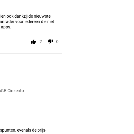
aien ook dankzij de nieuwste
Aanrader voor iedereen die niet
e apps.
2
0
6GB Cinzento
spunten, evenals de prijs-