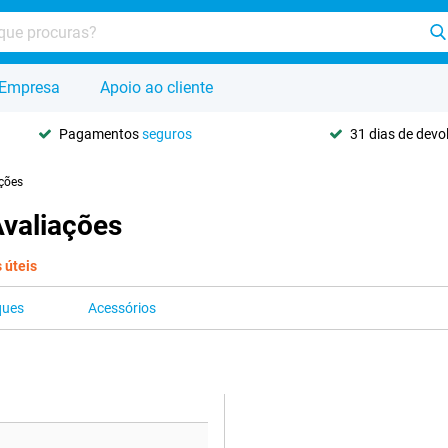
Empresa
Apoio ao cliente
Pagamentos
seguros
31 dias de dev
ções
valiações
s úteis
ques
Acessórios