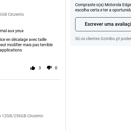
Compraste o(a) Motorola Edge 
escolha certa e ter a oportuni
56GB Cinzento
Escrever uma avaliaç
t mal aux yeux
Só os clientes Gomibo.pt pode
lice en décalage avec taille
peut modifier mais pas terrible
 applications
3
0
Neo 12GB/256GB Cinzento