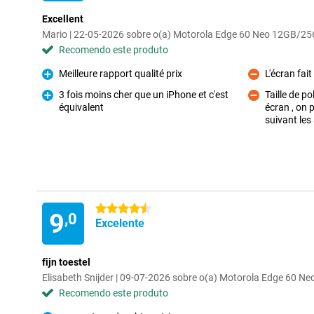
Excellent
Mario | 22-05-2026 sobre o(a) Motorola Edge 60 Neo 12GB/2
Recomendo este produto
Meilleure rapport qualité prix
L'écran fai
Prós
Contras
3 fois moins cher que un iPhone et c'est
Taille de po
équivalent
écran , on 
Prós
Contras
suivant les
4.5 estrelas
9
,0
Excelente
fijn toestel
Elisabeth Snijder | 09-07-2026 sobre o(a) Motorola Edge 60 
Recomendo este produto