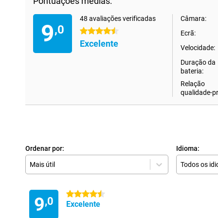
Pontuações médias:
48 avaliações verificadas
Câmara:
9
,0
4.5 estrelas
Ecrã:
Excelente
Velocidade:
Duração da
bateria:
Relação
qualidade-p
Ordenar por:
Idioma:
Mais útil
Todos os id
4.5 estrelas
9
,0
Excelente