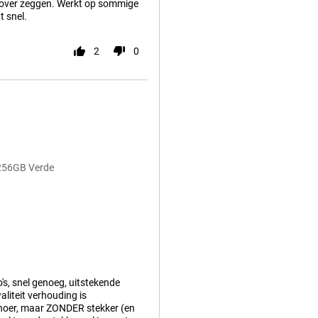
ts over zeggen. Werkt op sommige
 snel.
2
0
/256GB Verde
's, snel genoeg, uitstekende
aliteit verhouding is
snoer, maar ZONDER stekker (en