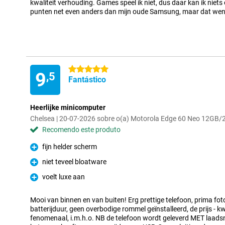
kwaliteit verhouding. Games speel ik niet, dus daar kan ik nie
punten net even anders dan mijn oude Samsung, maar dat went
5 estrelas
9
,5
Fantástico
Heerlijke minicomputer
Chelsea | 20-07-2026 sobre o(a) Motorola Edge 60 Neo 12GB
Recomendo este produto
fijn helder scherm
Prós
niet teveel bloatware
Prós
voelt luxe aan
Prós
Mooi van binnen en van buiten! Erg prettige telefoon, prima foto
batterijduur, geen overbodige rommel geïnstalleerd, de prijs - kw
fenomenaal, i.m.h.o. NB de telefoon wordt geleverd MET laad