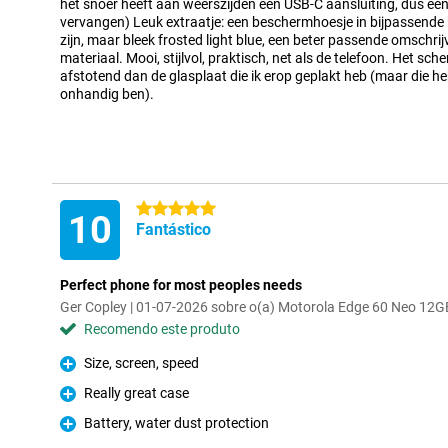
het snoer heeft aan weerszijden een USB-C aansluiting, dus een 
vervangen) Leuk extraatje: een beschermhoesje in bijpassende k
zijn, maar bleek frosted light blue, een beter passende omschrij
materiaal. Mooi, stijlvol, praktisch, net als de telefoon. Het sche
afstotend dan de glasplaat die ik erop geplakt heb (maar die he
onhandig ben).
5 estrelas
10
Fantástico
Perfect phone for most peoples needs
Ger Copley | 01-07-2026 sobre o(a) Motorola Edge 60 Neo 12
Recomendo este produto
Size, screen, speed
Prós
Really great case
Prós
Battery, water dust protection
Prós