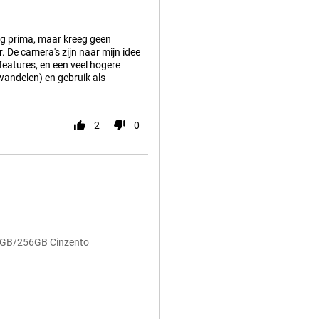
g prima, maar kreeg geen
 De camera's zijn naar mijn idee
-features, en een veel hogere
(wandelen) en gebruik als
2
0
12GB/256GB Cinzento