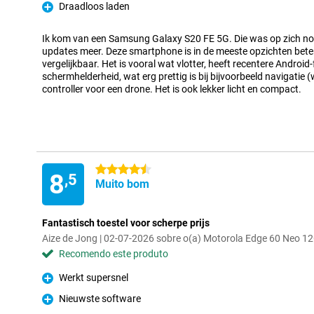
Draadloos laden
Prós
Ik kom van een Samsung Galaxy S20 FE 5G. Die was op zich no
updates meer. Deze smartphone is in de meeste opzichten beter.
vergelijkbaar. Het is vooral wat vlotter, heeft recentere Android
schermhelderheid, wat erg prettig is bij bijvoorbeeld navigatie 
controller voor een drone. Het is ook lekker licht en compact.
4.5 estrelas
8
,5
Muito bom
Fantastisch toestel voor scherpe prijs
Aize de Jong | 02-07-2026 sobre o(a) Motorola Edge 60 Neo 
Recomendo este produto
Werkt supersnel
Prós
Nieuwste software
Prós