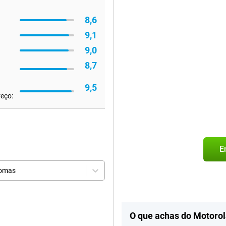
8,6
9,1
9,0
8,7
9,5
reço:
E
iomas
O que achas do Motoro