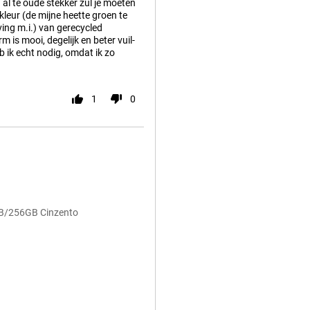
al te oude stekker zul je moeten
leur (de mijne heette groen te
ving m.i.) van gerecycled
rm is mooi, degelijk en beter vuil-
b ik echt nodig, omdat ik zo
1
0
GB/256GB Cinzento